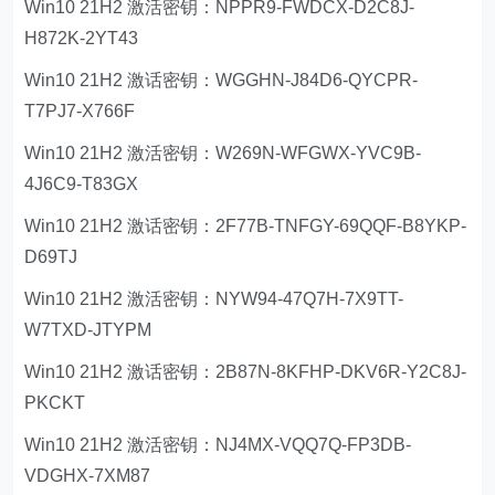
Win10 21H2 激活密钥：NPPR9-FWDCX-D2C8J-
H872K-2YT43
Win10 21H2 激话密钥：WGGHN-J84D6-QYCPR-
T7PJ7-X766F
Win10 21H2 激活密钥：W269N-WFGWX-YVC9B-
4J6C9-T83GX
Win10 21H2 激话密钥：2F77B-TNFGY-69QQF-B8YKP-
D69TJ
Win10 21H2 激活密钥：NYW94-47Q7H-7X9TT-
W7TXD-JTYPM
Win10 21H2 激话密钥：2B87N-8KFHP-DKV6R-Y2C8J-
PKCKT
Win10 21H2 激活密钥：NJ4MX-VQQ7Q-FP3DB-
VDGHX-7XM87