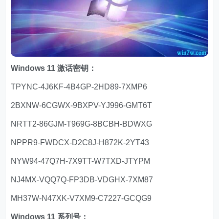
Windows 11 激话密钥：
TPYNC-4J6KF-4B4GP-2HD89-7XMP6
2BXNW-6CGWX-9BXPV-YJ996-GMT6T
NRTT2-86GJM-T969G-8BCBH-BDWXG
NPPR9-FWDCX-D2C8J-H872K-2YT43
NYW94-47Q7H-7X9TT-W7TXD-JTYPM
NJ4MX-VQQ7Q-FP3DB-VDGHX-7XM87
MH37W-N47XK-V7XM9-C7227-GCQG9
Windows 11 系列号：