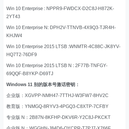
Win 10 Enterprise : NPPR9-FWDCX-D2C8J-H872K-
2YT43
Win 10 Enterprise N: DPH2V-TTNVB-4X9Q3-TJR4H-
KHJW4
Win 10 Enterprise 2015 LTSB :WNMTR-4C88C-JK8YV-
HQ7T2-76DF9
Win 10 Enterprise 2015 LTSB N : 2F77B-TNFGY-
69QQF-B8YKP-D69TJ
Windows 11 别的版本号激话密钥：
企业版：XGVPP-NMH47-7TTHJ-W3FW7-8HV2C
教育版：YNMGQ-8RYV3-4PGQ3-C8XTP-7CFBY
专业版 N：2B87N-8KFHP-DKV6R-Y2C8J-PKCKT
企业版 N：WGGHN-J84D6-QYCPR-T7PJ7-X766F