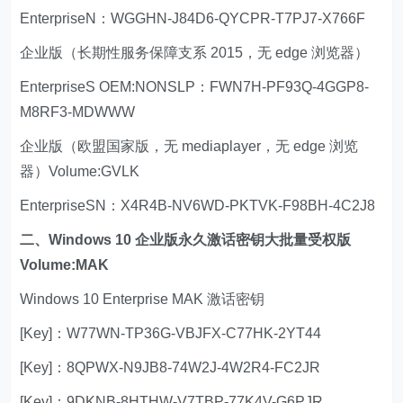
EnterpriseN：WGGHN-J84D6-QYCPR-T7PJ7-X766F
企业版（长期性服务保障支系 2015，无 edge 浏览器）
EnterpriseS OEM:NONSLP：FWN7H-PF93Q-4GGP8-
M8RF3-MDWWW
企业版（欧盟国家版，无 mediaplayer，无 edge 浏览
器）Volume:GVLK
EnterpriseSN：X4R4B-NV6WD-PKTVK-F98BH-4C2J8
二、Windows 10 企业版永久激话密钥大批量受权版
Volume:MAK
Windows 10 Enterprise MAK 激话密钥
[Key]：W77WN-TP36G-VBJFX-C77HK-2YT44
[Key]：8QPWX-N9JB8-74W2J-4W2R4-FC2JR
[Key]：9DKNB-8HTHW-V7TBP-77K4V-G6PJR