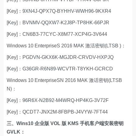
[Key]：9XN4J-QPX7Q-BYHHV-WWH96-9KXR4
[Key]：BVNMV-QQXW7-K2J8P-TP8HK-66PJR
[Key]：CN6B3-77CYC-X8M77-XCP4G-3V644
Windows 10 EnterpriseS 2016 MAK 激活密钥(LTSB )：
[Key]：PGDVN-GKX6K-MGJDR-CRVDV-HXPJQ
[Key]：G36GR-R6N89-WCVTR-T8YKH-GCRCD
Windows 10 EnterpriseSN 2016 MAK 激话密钥(LTSB
N)：
[Key]：96R6X-N2B92-M4WRQ-HP4KG-3V72F
[Key]：QCDT7-JNX2M-8FBPB-J4VYW-7FT44
三、Wins10 企业版 VOL 版 KMS 手机客户端安装密钥
GVLK：