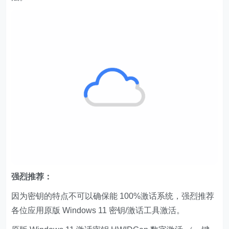
强烈推荐：
因为密钥的特点不可以确保能 100%激话系统，强烈推荐
各位应用原版 Windows 11 密钥/激话工具激活。