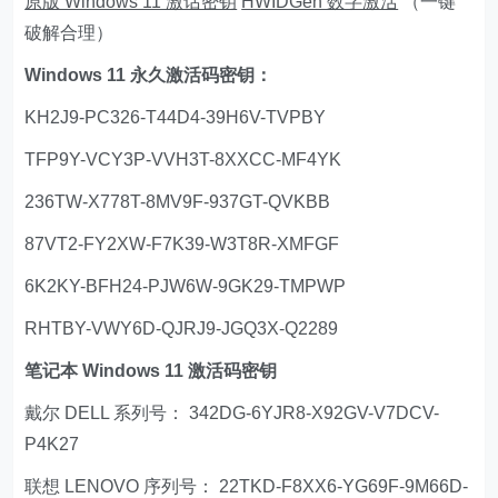
原版 Windows 11 激话密钥
HWIDGen 数字激活
（一键
破解合理）
Windows 11 永久激活码密钥：
KH2J9-PC326-T44D4-39H6V-TVPBY
TFP9Y-VCY3P-VVH3T-8XXCC-MF4YK
236TW-X778T-8MV9F-937GT-QVKBB
87VT2-FY2XW-F7K39-W3T8R-XMFGF
6K2KY-BFH24-PJW6W-9GK29-TMPWP
RHTBY-VWY6D-QJRJ9-JGQ3X-Q2289
笔记本 Windows 11 激活码密钥
戴尔 DELL 系列号： 342DG-6YJR8-X92GV-V7DCV-
P4K27
联想 LENOVO 序列号： 22TKD-F8XX6-YG69F-9M66D-