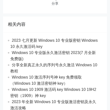
分享
相关内容
2023 七月更新 Windows 10 专业版密钥 Windows
10 永久激活码 key
Windows 10 专业版永久激活密钥 2023(7 月全新
免费版)
分享全新真正永久的序列号永久激活 Windows 10
教程
Windows 10 激活序列号神 key 免费领取
（Windows 10 激活密钥神 key）
Windows 10 1909 激活码 key Windows 10 19H2
密钥（1909）神 key
2023 年全新 Windows 10 专业版激活密钥及永久
激活攻略