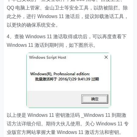
QQ 电脑上管家、金山卫士等安全工具，以防被阻拦。除
此之外，进行 Windows 11 激话后，提议卸载激话工具，
以更快的确保系统安全。
4、查验 Windows 11 激话取得成功后，可以再度查看下
Windows 11 激话到期时间，如下图所示。
以上便是 Windows 11 密钥激活码 _Windows 11 到期激
话方法详细介绍。期待大伙儿使用。关心 Windows 11 专
业版官方网站掌握大量 Windows 11 激话方法和密钥。