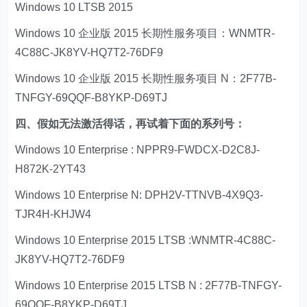
Windows 10 LTSB 2015
Windows 10 企业版 2015 长期性服务项目：WNMTR-
4C88C-JK8YV-HQ7T2-76DF9
Windows 10 企业版 2015 长期性服务项目 N：2F77B-
TNFGY-69QQF-B8YKP-D69TJ
四、假如无法激活得话，再试着下面的系列号：
Windows 10 Enterprise : NPPR9-FWDCX-D2C8J-
H872K-2YT43
Windows 10 Enterprise N: DPH2V-TTNVB-4X9Q3-
TJR4H-KHJW4
Windows 10 Enterprise 2015 LTSB :WNMTR-4C88C-
JK8YV-HQ7T2-76DF9
Windows 10 Enterprise 2015 LTSB N : 2F77B-TNFGY-
69QQF-B8YKP-D69TJ