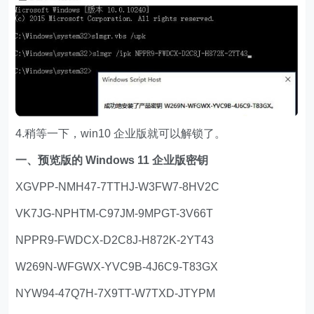
4.稍等一下，win10 企业版就可以解锁了。
一、预览版的 Windows 11 企业版密钥
XGVPP-NMH47-7TTHJ-W3FW7-8HV2C
VK7JG-NPHTM-C97JM-9MPGT-3V66T
NPPR9-FWDCX-D2C8J-H872K-2YT43
W269N-WFGWX-YVC9B-4J6C9-T83GX
NYW94-47Q7H-7X9TT-W7TXD-JTYPM