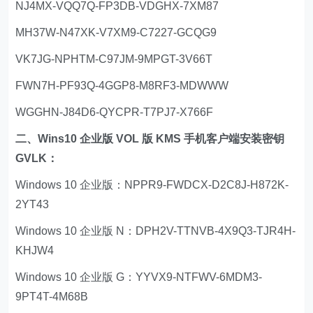
NJ4MX-VQQ7Q-FP3DB-VDGHX-7XM87
MH37W-N47XK-V7XM9-C7227-GCQG9
VK7JG-NPHTM-C97JM-9MPGT-3V66T
FWN7H-PF93Q-4GGP8-M8RF3-MDWWW
WGGHN-J84D6-QYCPR-T7PJ7-X766F
二、Wins10 企业版 VOL 版 KMS 手机客户端安装密钥
GVLK：
Windows 10 企业版：NPPR9-FWDCX-D2C8J-H872K-
2YT43
Windows 10 企业版 N：DPH2V-TTNVB-4X9Q3-TJR4H-
KHJW4
Windows 10 企业版 G：YYVX9-NTFWV-6MDM3-
9PT4T-4M68B