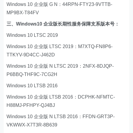
Windows 10 企业版 G N：44RPN-FTY23-9VTTB-
MP9BX-T84FV
三、Windows10 企业版长期性服务保障支系版本号：
Windows 10 LTSC 2019
Windows 10 企业版 LTSC 2019：M7XTQ-FN8P6-
TTKYV-9D4CC-J462D
Windows 10 企业版 N LTSC 2019：2NFX-8DJQP-
P6BBQ-THF9C-7CG2H
Windows 10 LTSB 2016
Windows 10 企业版 LTSB 2016：DCPHK-NFMTC-
H88MJ-PFHPY-QJ4BJ
Windows 10 企业版 N LTSB 2016：FFDN-GRT3P-
VKWWX-X7T3R-8B639