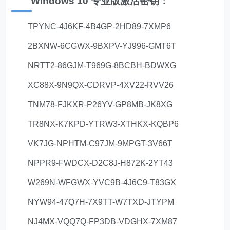
Windows 10 专业版激活密钥：
TPYNC-4J6KF-4B4GP-2HD89-7XMP6
2BXNW-6CGWX-9BXPV-YJ996-GMT6T
NRTT2-86GJM-T969G-8BCBH-BDWXG
XC88X-9N9QX-CDRVP-4XV22-RVV26
TNM78-FJKXR-P26YV-GP8MB-JK8XG
TR8NX-K7KPD-YTRW3-XTHKX-KQBP6
VK7JG-NPHTM-C97JM-9MPGT-3V66T
NPPR9-FWDCX-D2C8J-H872K-2YT43
W269N-WFGWX-YVC9B-4J6C9-T83GX
NYW94-47Q7H-7X9TT-W7TXD-JTYPM
NJ4MX-VQQ7Q-FP3DB-VDGHX-7XM87