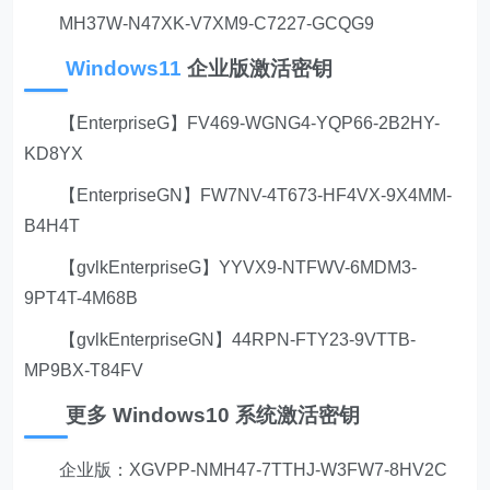
MH37W-N47XK-V7XM9-C7227-GCQG9
Windows11
企业版激活密钥
【EnterpriseG】FV469-WGNG4-YQP66-2B2HY-
KD8YX
【EnterpriseGN】FW7NV-4T673-HF4VX-9X4MM-
B4H4T
【gvlkEnterpriseG】YYVX9-NTFWV-6MDM3-
9PT4T-4M68B
【gvlkEnterpriseGN】44RPN-FTY23-9VTTB-
MP9BX-T84FV
更多 Windows10 系统激活密钥
企业版：XGVPP-NMH47-7TTHJ-W3FW7-8HV2C