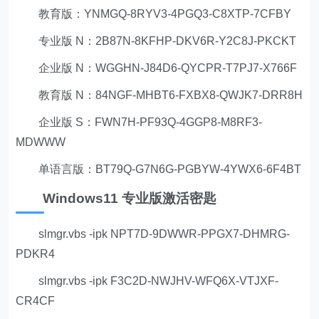
教育版：YNMGQ-8RYV3-4PGQ3-C8XTP-7CFBY
专业版 N：2B87N-8KFHP-DKV6R-Y2C8J-PKCKT
企业版 N：WGGHN-J84D6-QYCPR-T7PJ7-X766F
教育版 N：84NGF-MHBT6-FXBX8-QWJK7-DRR8H
企业版 S：FWN7H-PF93Q-4GGP8-M8RF3-
MDWWW
单语言版：BT79Q-G7N6G-PGBYW-4YWX6-6F4BT
Windows11 专业版激活密匙
slmgr.vbs -ipk NPT7D-9DWWR-PPGX7-DHMRG-
PDKR4
slmgr.vbs -ipk F3C2D-NWJHV-WFQ6X-VTJXF-
CR4CF