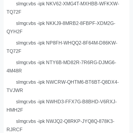
slmgr.vbs -ipk NKV62-XMG4T-MXHBB-WFKXW-
TQ72F
slmgr.vbs -ipk NKKJ9-8MRB2-8FBPF-XDM2G-
QYH2F
slmgr.vbs -ipk NP8FH-WHQQ2-8F64M-D86KW-
TQ72F
slmgr.vbs -ipk NTY6B-MD82R-7R6RG-DJMG6-
4M48R
slmgr.vbs -ipk NWCRW-QHTM6-BT6BT-Q8DX4-
TVJWR
slmgr.vbs -ipk NWHD3-FFX7G-B8BHD-V6RXJ-
HMH2F
slmgr.vbs -ipk NWJQ2-Q8RKP-JYQ8Q-878K3-
RJRCF