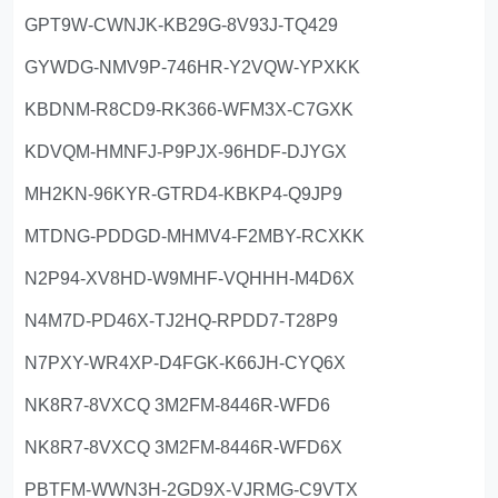
GPT9W-CWNJK-KB29G-8V93J-TQ429
GYWDG-NMV9P-746HR-Y2VQW-YPXKK
KBDNM-R8CD9-RK366-WFM3X-C7GXK
KDVQM-HMNFJ-P9PJX-96HDF-DJYGX
MH2KN-96KYR-GTRD4-KBKP4-Q9JP9
MTDNG-PDDGD-MHMV4-F2MBY-RCXKK
N2P94-XV8HD-W9MHF-VQHHH-M4D6X
N4M7D-PD46X-TJ2HQ-RPDD7-T28P9
N7PXY-WR4XP-D4FGK-K66JH-CYQ6X
NK8R7-8VXCQ 3M2FM-8446R-WFD6
NK8R7-8VXCQ 3M2FM-8446R-WFD6X
PBTFM-WWN3H-2GD9X-VJRMG-C9VTX