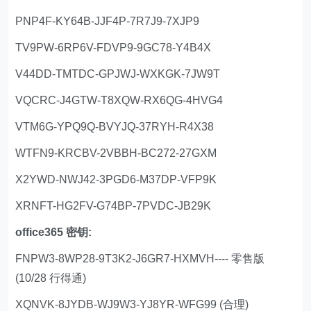
PNP4F-KY64B-JJF4P-7R7J9-7XJP9
TV9PW-6RP6V-FDVP9-9GC78-Y4B4X
V44DD-TMTDC-GPJWJ-WXKGK-7JW9T
VQCRC-J4GTW-T8XQW-RX6QG-4HVG4
VTM6G-YPQ9Q-BVYJQ-37RYH-R4X38
WTFN9-KRCBV-2VBBH-BC272-27GXM
X2YWD-NWJ42-3PGD6-M37DP-VFP9K
XRNFT-HG2FV-G74BP-7PVDC-JB29K
office365 密钥:
FNPW3-8WP28-9T3K2-J6GR7-HXMVH---- 零售版
(10/28 行得通)
XQNVK-8JYDB-WJ9W3-YJ8YR-WFG99 (合理)