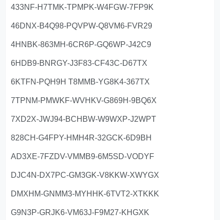
433NF-H7TMK-TPMPK-W4FGW-7FP9K
46DNX-B4Q98-PQVPW-Q8VM6-FVR29
4HNBK-863MH-6CR6P-GQ6WP-J42C9
6HDB9-BNRGY-J3F83-CF43C-D67TX
6KTFN-PQH9H T8MMB-YG8K4-367TX
7TPNM-PMWKF-WVHKV-G869H-9BQ6X
7XD2X-JWJ94-BCHBW-W9WXP-J2WPT
828CH-G4FPY-HMH4R-32GCK-6D9BH
AD3XE-7FZDV-VMMB9-6M5SD-VODYF
DJC4N-DX7PC-GM3GK-V8KKW-XWYGX
DMXHM-GNMM3-MYHHK-6TVT2-XTKKK
G9N3P-GRJK6-VM63J-F9M27-KHGXK