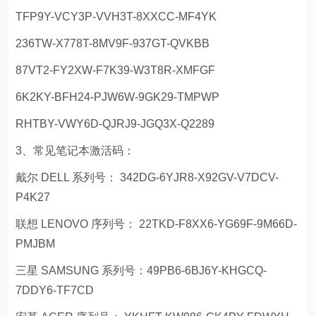
TFP9Y-VCY3P-VVH3T-8XXCC-MF4YK
236TW-X778T-8MV9F-937GT-QVKBB
87VT2-FY2XW-F7K39-W3T8R-XMFGF
6K2KY-BFH24-PJW6W-9GK29-TMPWP
RHTBY-VWY6D-QJRJ9-JGQ3X-Q2289
3、常见笔记本激活码：
戴尔 DELL 系列号： 342DG-6YJR8-X92GV-V7DCV-
P4K27
联想 LENOVO 序列号： 22TKD-F8XX6-YG69F-9M66D-
PMJBM
三星 SAMSUNG 系列号：49PB6-6BJ6Y-KHGCQ-
7DDY6-TF7CD