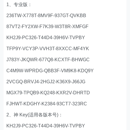
1、专业版：
236TW-X778T-8MV9F-937GT-QVKBB
87VT2-FY2XW-F7K39-W3T8R-XMFGF
KH2J9-PC326-T44D4-39H6V-TVPBY
TFP9Y-VCY3P-VVH3T-8XXCC-MF4YK
J783Y-JKQWR-677Q8-KCXTF-BHWGC
C4M9W-WPRDG-QBB3F-VM9K8-KDQ9Y
2VCGQ-BRVJ4-2HGJ2-K36X9-J66JG
MGX79-TPQB9-KQ248-KXR2V-DHRTD
FJHWT-KDGHY-K2384-93CT7-323RC
2、神 Key(适用各版本号)：
KH2J9-PC326-T44D4-39H6V-TVPBY