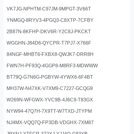
VK7JG-NPHTM-C97JM-9MPGT-3V66T
YNMGQ-8RYV3-4PGQ3-C8XTP-7CFBY
2B87N-8KFHP-DKV6R-Y2C8J-PKCKT
WGGHN-J84D6-QYCPR-T7PJ7-X766F
84NGF-MHBT6-FXBX8-QWJK7-DRR8H
FWN7H-PF93Q-4GGP8-M8RF3-MDWWW
BT79Q-G7N6G-PGBYW-4YWX6-6F4BT
MH37W-N47XK-V7XM9-C7227-GCQG9
W269N-WFGWX-YVC9B-4J6C9-T83GX
NYW94-47Q7H-7X9TT-W7TXD-JTYPM
NJ4MX-VQQ7Q-FP3DB-VDGHX-7XM87
JPYNJ-XTFCR-372YJ-YJJ4Q-G83YB