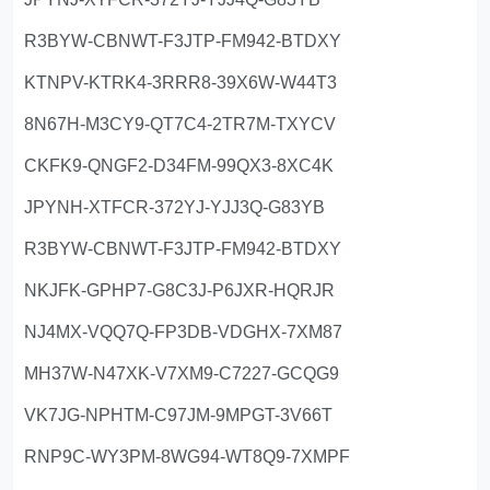
R3BYW-CBNWT-F3JTP-FM942-BTDXY
KTNPV-KTRK4-3RRR8-39X6W-W44T3
8N67H-M3CY9-QT7C4-2TR7M-TXYCV
CKFK9-QNGF2-D34FM-99QX3-8XC4K
JPYNH-XTFCR-372YJ-YJJ3Q-G83YB
R3BYW-CBNWT-F3JTP-FM942-BTDXY
NKJFK-GPHP7-G8C3J-P6JXR-HQRJR
NJ4MX-VQQ7Q-FP3DB-VDGHX-7XM87
MH37W-N47XK-V7XM9-C7227-GCQG9
VK7JG-NPHTM-C97JM-9MPGT-3V66T
RNP9C-WY3PM-8WG94-WT8Q9-7XMPF