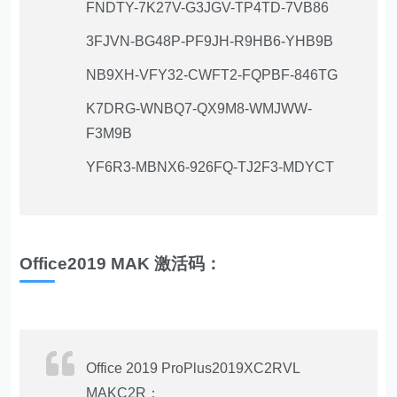
FNDTY-7K27V-G3JGV-TP4TD-7VB86
3FJVN-BG48P-PF9JH-R9HB6-YHB9B
NB9XH-VFY32-CWFT2-FQPBF-846TG
K7DRG-WNBQ7-QX9M8-WMJWW-
F3M9B
YF6R3-MBNX6-926FQ-TJ2F3-MDYCT
Office2019 MAK 激活码：
Office 2019 ProPlus2019XC2RVL
MAKC2R：