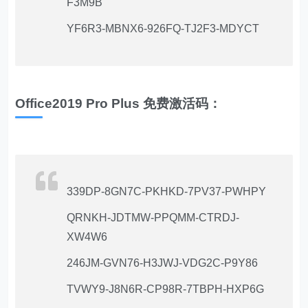
F3M9B
YF6R3-MBNX6-926FQ-TJ2F3-MDYCT
Office2019 Pro Plus 免费激活码：
339DP-8GN7C-PKHKD-7PV37-PWHPY
QRNKH-JDTMW-PPQMM-CTRDJ-
XW4W6
246JM-GVN76-H3JWJ-VDG2C-P9Y86
TVWY9-J8N6R-CP98R-7TBPH-HXP6G