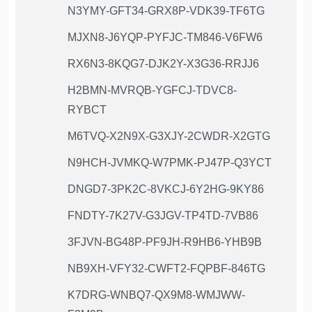
N3YMY-GFT34-GRX8P-VDK39-TF6TG
MJXN8-J6YQP-PYFJC-TM846-V6FW6
RX6N3-8KQG7-DJK2Y-X3G36-RRJJ6
H2BMN-MVRQB-YGFCJ-TDVC8-
RYBCT
M6TVQ-X2N9X-G3XJY-2CWDR-X2GTG
N9HCH-JVMKQ-W7PMK-PJ47P-Q3YCT
DNGD7-3PK2C-8VKCJ-6Y2HG-9KY86
FNDTY-7K27V-G3JGV-TP4TD-7VB86
3FJVN-BG48P-PF9JH-R9HB6-YHB9B
NB9XH-VFY32-CWFT2-FQPBF-846TG
K7DRG-WNBQ7-QX9M8-WMJWW-