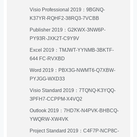
Visio Professional 2019：9BGNQ-
K37YR-RQHF2-38RQ3-7VCBB
Publisher 2019：G2KWX-3NW6P-
PY93R-JXK2T-C9Y9V
Excel 2019：TMJWT-YYNMB-3BKTF-
644 FC-RVXBD
Word 2019：PBX3G-NWMT6-Q7XBW-
PYJGG-WXD33
Visio Standard 2019：7TQNQ-K3YQQ-
3PFH7-CCPPM-X4VQ2
Outlook 2019：7HD7K-N4PVK-BHBCQ-
YWQRW-XW4VK
Project Standard 2019：C4F7P-NCP8C-