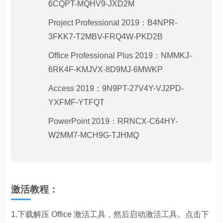
6CQPT-MQHV9-JXD2M
Project Professional 2019：B4NPR-
3FKK7-T2MBV-FRQ4W-PKD2B
Office Professional Plus 2019：NMMKJ-
6RK4F-KMJVX-8D9MJ-6MWKP
Access 2019：9N9PT-27V4Y-VJ2PD-
YXFMF-YTFQT
PowerPoint 2019：RRNCX-C64HY-
W2MM7-MCH9G-TJHMQ
激活教程：
1.下载解压 Office 激活工具，然后启动激活工具。点击下