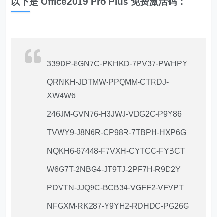
以下是 Office2019 Pro Plus 免费激活码：
339DP-8GN7C-PKHKD-7PV37-PWHPY
QRNKH-JDTMW-PPQMM-CTRDJ-
XW4W6
246JM-GVN76-H3JWJ-VDG2C-P9Y86
TVWY9-J8N6R-CP98R-7TBPH-HXP6G
NQKH6-67448-F7VXH-CYTCC-FYBCT
W6G7T-2NBG4-JT9TJ-2PF7H-R9D2Y
PDVTN-JJQ9C-BCB34-VGFF2-VFVPT
NFGXM-RK287-Y9YH2-RDHDC-PG26G