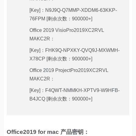
[Key]：N9J9Q-Q7MMP-XDDM6-63KKP-
76FPM [剩余次数：900000+]
Office 2019 VisioPro2019XC2RVL
MAKC2R：
[Key]：FHK9Q-NPXKY-QVQ9J-MXWMH-
X78CP [剩余次数：900000+]
Office 2019 ProjectPro2019XC2RVL
MAKC2R：
[Key]：F4QWT-NMMKH-XPTV9-W9HFB-
B4JCQ [剩余次数：900000+]
Office2019 for mac 产品密钥：