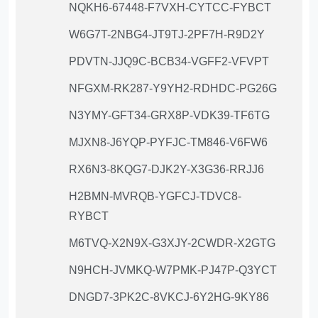
NQKH6-67448-F7VXH-CYTCC-FYBCT
W6G7T-2NBG4-JT9TJ-2PF7H-R9D2Y
PDVTN-JJQ9C-BCB34-VGFF2-VFVPT
NFGXM-RK287-Y9YH2-RDHDC-PG26G
N3YMY-GFT34-GRX8P-VDK39-TF6TG
MJXN8-J6YQP-PYFJC-TM846-V6FW6
RX6N3-8KQG7-DJK2Y-X3G36-RRJJ6
H2BMN-MVRQB-YGFCJ-TDVC8-
RYBCT
M6TVQ-X2N9X-G3XJY-2CWDR-X2GTG
N9HCH-JVMKQ-W7PMK-PJ47P-Q3YCT
DNGD7-3PK2C-8VKCJ-6Y2HG-9KY86