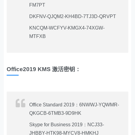
FM7PT
DKFNV-QJQM2-KH4BD-7TJ3D-QRVPT
KNCQM-WCFYV-KMGX4-74XGW-
MTFXB
Office2019 KMS 激活密钥：
Office Standard 2019：6NWWJ-YQWMR-
QKGCB-6TMB3-9D9HK
Skype for Business 2019：NCJ33-
JHBBY-HTK98-MYCV8-HMKHJ