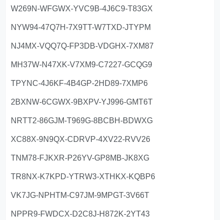
W269N-WFGWX-YVC9B-4J6C9-T83GX
NYW94-47Q7H-7X9TT-W7TXD-JTYPM
NJ4MX-VQQ7Q-FP3DB-VDGHX-7XM87
MH37W-N47XK-V7XM9-C7227-GCQG9
TPYNC-4J6KF-4B4GP-2HD89-7XMP6
2BXNW-6CGWX-9BXPV-YJ996-GMT6T
NRTT2-86GJM-T969G-8BCBH-BDWXG
XC88X-9N9QX-CDRVP-4XV22-RVV26
TNM78-FJKXR-P26YV-GP8MB-JK8XG
TR8NX-K7KPD-YTRW3-XTHKX-KQBP6
VK7JG-NPHTM-C97JM-9MPGT-3V66T
NPPR9-FWDCX-D2C8J-H872K-2YT43