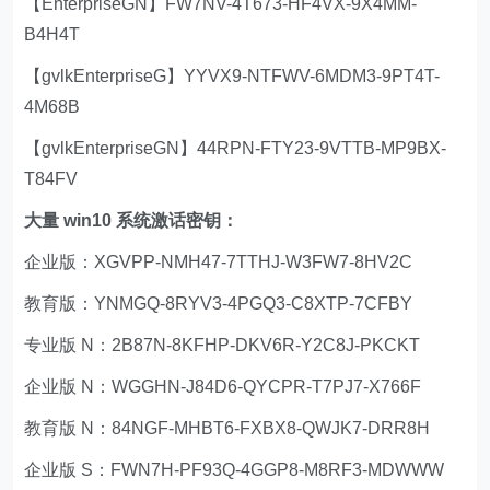
【EnterpriseGN】FW7NV-4T673-HF4VX-9X4MM-
B4H4T
【gvlkEnterpriseG】YYVX9-NTFWV-6MDM3-9PT4T-
4M68B
【gvlkEnterpriseGN】44RPN-FTY23-9VTTB-MP9BX-
T84FV
大量 win10 系统激话密钥：
企业版：XGVPP-NMH47-7TTHJ-W3FW7-8HV2C
教育版：YNMGQ-8RYV3-4PGQ3-C8XTP-7CFBY
专业版 N：2B87N-8KFHP-DKV6R-Y2C8J-PKCKT
企业版 N：WGGHN-J84D6-QYCPR-T7PJ7-X766F
教育版 N：84NGF-MHBT6-FXBX8-QWJK7-DRR8H
企业版 S：FWN7H-PF93Q-4GGP8-M8RF3-MDWWW