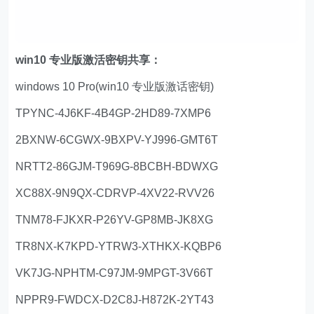
win10 专业版激活密钥共享：
windows 10 Pro(win10 专业版激话密钥)
TPYNC-4J6KF-4B4GP-2HD89-7XMP6
2BXNW-6CGWX-9BXPV-YJ996-GMT6T
NRTT2-86GJM-T969G-8BCBH-BDWXG
XC88X-9N9QX-CDRVP-4XV22-RVV26
TNM78-FJKXR-P26YV-GP8MB-JK8XG
TR8NX-K7KPD-YTRW3-XTHKX-KQBP6
VK7JG-NPHTM-C97JM-9MPGT-3V66T
NPPR9-FWDCX-D2C8J-H872K-2YT43