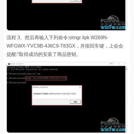
流程 3、然后再输入下列命令:slmgr /ipk W269N-
WFGWX-YVC9B-4J6C9-T83GX，并按回车键，上会会
提醒:“取得成功的安装了商品密钥。