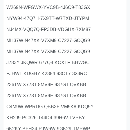
W269N-WFGWX-YVC9B-4J6C9-T83GX
NYW94-47Q7H-7X9TT-W7TXD-JTYPM
NJ4MX-VQQ7Q-FP3DB-VDGHX-7XM87
MH37W-N47XK-V7XM9-C7227-GCQG9
MH37W-N47XK-V7XM9-C7227-GCQG9
J783Y-JKQWR-677Q8-KCXTF-BHWGC
FJHWT-KDGHY-K2384-93CT7-323RC
236TW-X778T-8MV9F-937GT-QVKBB
236TW-X778T-8MV9F-937GT-QVKBB
C4M9W-WPRDG-QBB3F-VM9K8-KDQ9Y
KH2J9-PC326-T44D4-39H6V-TVPBY
6K2KY-BFH24-PJW6W-9GK29-TMPWP