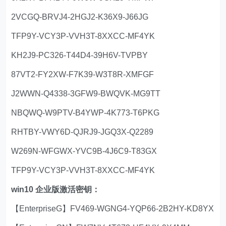
2VCGQ-BRVJ4-2HGJ2-K36X9-J66JG
TFP9Y-VCY3P-VVH3T-8XXCC-MF4YK
KH2J9-PC326-T44D4-39H6V-TVPBY
87VT2-FY2XW-F7K39-W3T8R-XMFGF
J2WWN-Q4338-3GFW9-BWQVK-MG9TT
NBQWQ-W9PTV-B4YWP-4K773-T6PKG
RHTBY-VWY6D-QJRJ9-JGQ3X-Q2289
W269N-WFGWX-YVC9B-4J6C9-T83GX
TFP9Y-VCY3P-VVH3T-8XXCC-MF4YK
win10 企业版激活密钥：
【EnterpriseG】FV469-WGNG4-YQP66-2B2HY-KD8YX