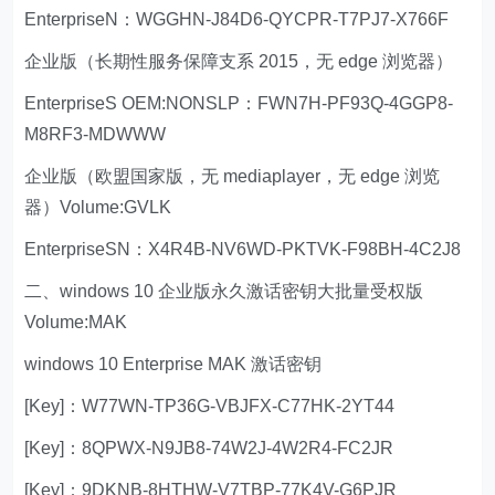
EnterpriseN：WGGHN-J84D6-QYCPR-T7PJ7-X766F
企业版（长期性服务保障支系 2015，无 edge 浏览器）
EnterpriseS OEM:NONSLP：FWN7H-PF93Q-4GGP8-
M8RF3-MDWWW
企业版（欧盟国家版，无 mediaplayer，无 edge 浏览
器）Volume:GVLK
EnterpriseSN：X4R4B-NV6WD-PKTVK-F98BH-4C2J8
二、windows 10 企业版永久激话密钥大批量受权版
Volume:MAK
windows 10 Enterprise MAK 激话密钥
[Key]：W77WN-TP36G-VBJFX-C77HK-2YT44
[Key]：8QPWX-N9JB8-74W2J-4W2R4-FC2JR
[Key]：9DKNB-8HTHW-V7TBP-77K4V-G6PJR