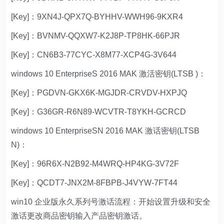
[Key]：9XN4J-QPX7Q-BYHHV-WWH96-9KXR4
[Key]：BVNMV-QQXW7-K2J8P-TP8HK-66PJR
[Key]：CN6B3-77CYC-X8M77-XCP4G-3V644
windows 10 EnterpriseS 2016 MAK 激活密钥(LTSB )：
[Key]：PGDVN-GKX6K-MGJDR-CRVDV-HXPJQ
[Key]：G36GR-R6N89-WCVTR-T8YKH-GCRCD
windows 10 EnterpriseSN 2016 MAK 激话密钥(LTSB
N)：
[Key]：96R6X-N2B92-M4WRQ-HP4KG-3V72F
[Key]：QCDT7-JNX2M-8FBPB-J4VYW-7FT44
win10 企业版永久系列号激话流程：开始设置升级和安全
激话更改商品密钥输入产品密钥激话。