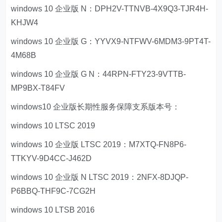
windows 10 企业版 N：DPH2V-TTNVB-4X9Q3-TJR4H-
KHJW4
windows 10 企业版 G：YYVX9-NTFWV-6MDM3-9PT4T-
4M68B
windows 10 企业版 G N：44RPN-FTY23-9VTTB-
MP9BX-T84FV
windows10 企业版长期性服务保障支系版本号：
windows 10 LTSC 2019
windows 10 企业版 LTSC 2019：M7XTQ-FN8P6-
TTKYV-9D4CC-J462D
windows 10 企业版 N LTSC 2019：2NFX-8DJQP-
P6BBQ-THF9C-7CG2H
windows 10 LTSB 2016