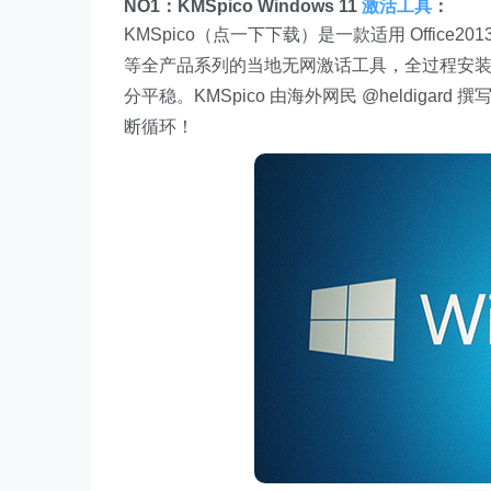
NO1：KMSpico Windows 11
激活工具
：
KMSpico（点一下下载）是一款适用 Office2013、Of
等全产品系列的当地无网激话工具，全过程安装
分平稳。KMSpico 由海外网民 @heldiga
断循环！