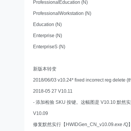
ProfessionalEducation (N)
ProfessionalWorkstation (N)
Education (N)
Enterprise (N)
EnterpriseS (N)
新版本转变
2018/06/03 v10.24* fixed incorrect reg delete (t
2018-05 27 V10.11
- 添加检验 SKU 按键。这幅图是 V10.10 默
V10.09
修复默然实行【HWIDGen_CN_v10.09.exe