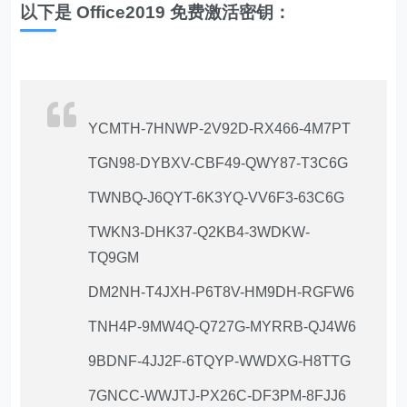
以下是 Office2019 免费激活密钥：
YCMTH-7HNWP-2V92D-RX466-4M7PT
TGN98-DYBXV-CBF49-QWY87-T3C6G
TWNBQ-J6QYT-6K3YQ-VV6F3-63C6G
TWKN3-DHK37-Q2KB4-3WDKW-
TQ9GM
DM2NH-T4JXH-P6T8V-HM9DH-RGFW6
TNH4P-9MW4Q-Q727G-MYRRB-QJ4W6
9BDNF-4JJ2F-6TQYP-WWDXG-H8TTG
7GNCC-WWJTJ-PX26C-DF3PM-8FJJ6