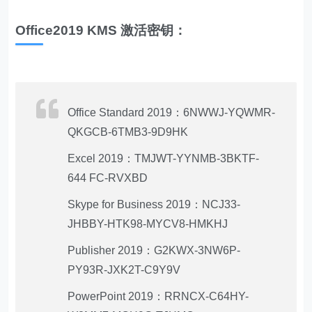
Office2019 KMS 激活密钥：
Office Standard 2019：6NWWJ-YQWMR-
QKGCB-6TMB3-9D9HK
Excel 2019：TMJWT-YYNMB-3BKTF-
644 FC-RVXBD
Skype for Business 2019：NCJ33-
JHBBY-HTK98-MYCV8-HMKHJ
Publisher 2019：G2KWX-3NW6P-
PY93R-JXK2T-C9Y9V
PowerPoint 2019：RRNCX-C64HY-