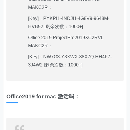
MAKC2R：
[Key]：PYKPH-4NDJH-4G8V9-9648M-
HVB92 [剩余次数：1000+]
Office 2019 ProjectPro2019XC2RVL
MAKC2R：
[Key]：NW7G3-Y3XWX-88X7Q-HH4F7-
3J4W2 [剩余次数：1000+]
Office2019 for mac 激活码：