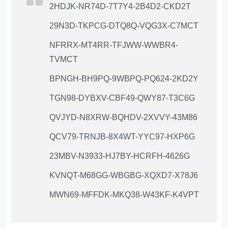
2HDJK-NR74D-7T7Y4-2B4D2-CKD2T
29N3D-TKPCG-DTQ8Q-VQG3X-C7MCT
NFRRX-MT4RR-TFJWW-WWBR4-
TVMCT
BPNGH-BH9PQ-9WBPQ-PQ624-2KD2Y
TGN98-DYBXV-CBF49-QWY87-T3C6G
QVJYD-N8XRW-BQHDV-2XVVY-43M86
QCV79-TRNJB-8X4WT-YYC97-HXP6G
23MBV-N3933-HJ7BY-HCRFH-4626G
KVNQT-M68GG-WBGBG-XQXD7-X78J6
MWN69-MFFDK-MKQ38-W43KF-K4VPT