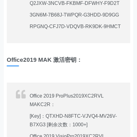
Q2JXW-3NCVB-FKBMF-DFWHY-F9D2T
3GN6M-7B68J-TWPQR-G3HDD-9D9GG
RPGNQ-CFJ7D-VDQVB-RK9DK-9HMCT
Office2019 MAK 激活密钥：
Office 2019 ProPlus2019XC2RVL
MAKC2R：
[Key]：QTXHD-N8FTC-VJVQ4-MV26V-
B7XG3 [剩余次数：1000+]
Office 2019 VisioPro2019XC2RVL