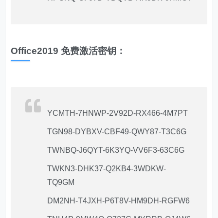
Office2019 免费激活密钥：
YCMTH-7HNWP-2V92D-RX466-4M7PT
TGN98-DYBXV-CBF49-QWY87-T3C6G
TWNBQ-J6QYT-6K3YQ-VV6F3-63C6G
TWKN3-DHK37-Q2KB4-3WDKW-
TQ9GM
DM2NH-T4JXH-P6T8V-HM9DH-RGFW6