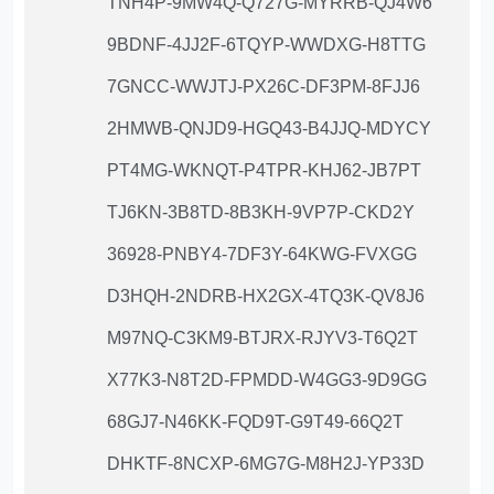
TNH4P-9MW4Q-Q727G-MYRRB-QJ4W6
9BDNF-4JJ2F-6TQYP-WWDXG-H8TTG
7GNCC-WWJTJ-PX26C-DF3PM-8FJJ6
2HMWB-QNJD9-HGQ43-B4JJQ-MDYCY
PT4MG-WKNQT-P4TPR-KHJ62-JB7PT
TJ6KN-3B8TD-8B3KH-9VP7P-CKD2Y
36928-PNBY4-7DF3Y-64KWG-FVXGG
D3HQH-2NDRB-HX2GX-4TQ3K-QV8J6
M97NQ-C3KM9-BTJRX-RJYV3-T6Q2T
X77K3-N8T2D-FPMDD-W4GG3-9D9GG
68GJ7-N46KK-FQD9T-G9T49-66Q2T
DHKTF-8NCXP-6MG7G-M8H2J-YP33D