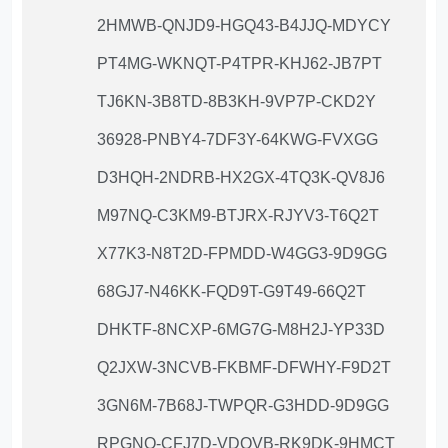
2HMWB-QNJD9-HGQ43-B4JJQ-MDYCY
PT4MG-WKNQT-P4TPR-KHJ62-JB7PT
TJ6KN-3B8TD-8B3KH-9VP7P-CKD2Y
36928-PNBY4-7DF3Y-64KWG-FVXGG
D3HQH-2NDRB-HX2GX-4TQ3K-QV8J6
M97NQ-C3KM9-BTJRX-RJYV3-T6Q2T
X77K3-N8T2D-FPMDD-W4GG3-9D9GG
68GJ7-N46KK-FQD9T-G9T49-66Q2T
DHKTF-8NCXP-6MG7G-M8H2J-YP33D
Q2JXW-3NCVB-FKBMF-DFWHY-F9D2T
3GN6M-7B68J-TWPQR-G3HDD-9D9GG
RPGNQ-CFJ7D-VDQVB-RK9DK-9HMCT