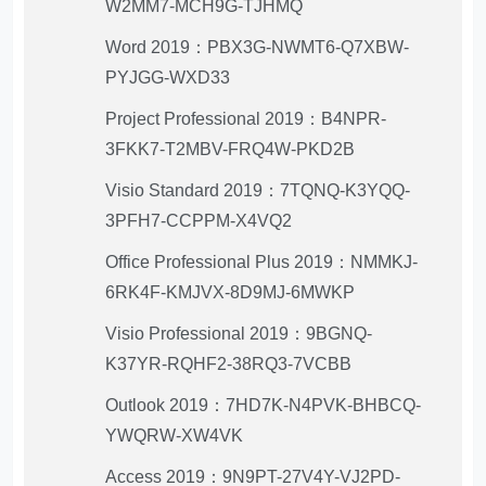
W2MM7-MCH9G-TJHMQ
Word 2019：PBX3G-NWMT6-Q7XBW-
PYJGG-WXD33
Project Professional 2019：B4NPR-
3FKK7-T2MBV-FRQ4W-PKD2B
Visio Standard 2019：7TQNQ-K3YQQ-
3PFH7-CCPPM-X4VQ2
Office Professional Plus 2019：NMMKJ-
6RK4F-KMJVX-8D9MJ-6MWKP
Visio Professional 2019：9BGNQ-
K37YR-RQHF2-38RQ3-7VCBB
Outlook 2019：7HD7K-N4PVK-BHBCQ-
YWQRW-XW4VK
Access 2019：9N9PT-27V4Y-VJ2PD-