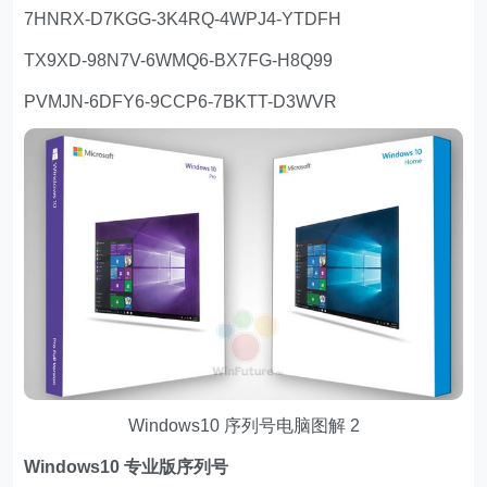
7HNRX-D7KGG-3K4RQ-4WPJ4-YTDFH
TX9XD-98N7V-6WMQ6-BX7FG-H8Q99
PVMJN-6DFY6-9CCP6-7BKTT-D3WVR
Windows10 序列号电脑图解 2
Windows10 专业版序列号