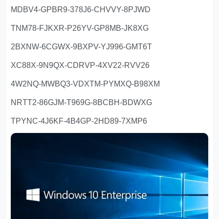
MDBV4-GPBR9-378J6-CHVVY-8PJWD
TNM78-FJKXR-P26YV-GP8MB-JK8XG
2BXNW-6CGWX-9BXPV-YJ996-GMT6T
XC88X-9N9QX-CDRVP-4XV22-RVV26
4W2NQ-MWBQ3-VDXTM-PYMXQ-B98XM
NRTT2-86GJM-T969G-8BCBH-BDWXG
TPYNC-4J6KF-4B4GP-2HD89-7XMP6