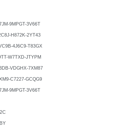
7JM-9MPGT-3V66T
C8J-H872K-2YT43
C9B-4J6C9-T83GX
9TT-W7TXD-JTYPM
3DB-VDGHX-7XM87
XM9-C7227-GCQG9
7JM-9MPGT-3V66T
2C
BY