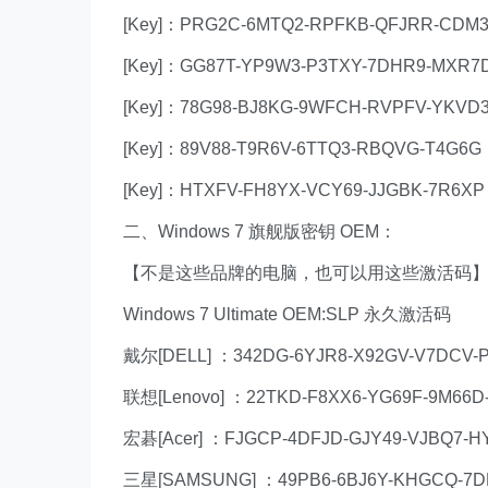
[Key]：PRG2C-6MTQ2-RPFKB-QFJRR-CDM
[Key]：GG87T-YP9W3-P3TXY-7DHR9-MXR7
[Key]：78G98-BJ8KG-9WFCH-RVPFV-YKVD
[Key]：89V88-T9R6V-6TTQ3-RBQVG-T4G6G
[Key]：HTXFV-FH8YX-VCY69-JJGBK-7R6XP
二、Windows 7 旗舰版密钥 OEM：
【不是这些品牌的电脑，也可以用这些激活码
Windows 7 Ultimate OEM:SLP 永久激活码
戴尔[DELL] ：342DG-6YJR8-X92GV-V7DCV-
联想[Lenovo] ：22TKD-F8XX6-YG69F-9M66
宏碁[Acer] ：FJGCP-4DFJD-GJY49-VJBQ7-H
三星[SAMSUNG] ：49PB6-6BJ6Y-KHGCQ-7D