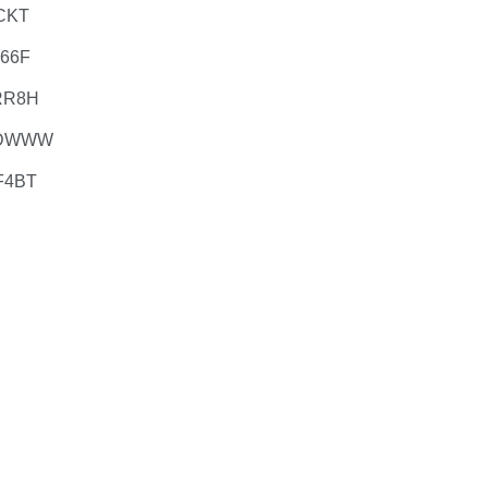
CKT
66F
RR8H
MDWWW
F4BT
】