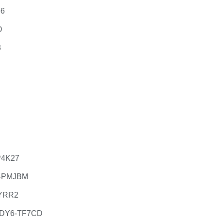
36
D
3
】
P4K27
D-PMJBM
YRR2
DY6-TF7CD