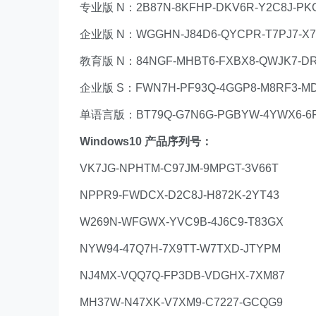
专业版 N：2B87N-8KFHP-DKV6R-Y2C8J-PK
企业版 N：WGGHN-J84D6-QYCPR-T7PJ7-X7
教育版 N：84NGF-MHBT6-FXBX8-QWJK7-D
企业版 S：FWN7H-PF93Q-4GGP8-M8RF3-
单语言版：BT79Q-G7N6G-PGBYW-4YWX6-6
Windows10 产品序列号：
VK7JG-NPHTM-C97JM-9MPGT-3V66T
NPPR9-FWDCX-D2C8J-H872K-2YT43
W269N-WFGWX-YVC9B-4J6C9-T83GX
NYW94-47Q7H-7X9TT-W7TXD-JTYPM
NJ4MX-VQQ7Q-FP3DB-VDGHX-7XM87
MH37W-N47XK-V7XM9-C7227-GCQG9