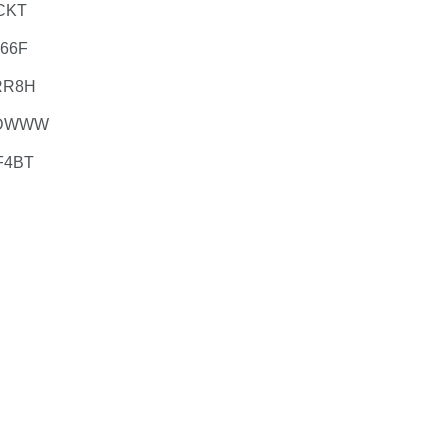
CKT
66F
RR8H
MDWWW
F4BT