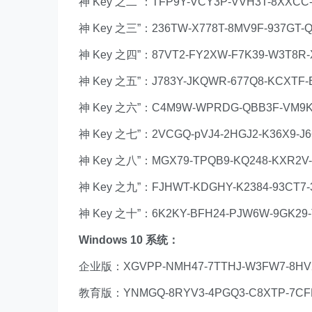
神 Key 之二”：TFP9Y-VCY3P-VVH3T-8XXCC
神 Key 之三”：236TW-X778T-8MV9F-937GT-
神 Key 之四”：87VT2-FY2XW-F7K39-W3T8R
神 Key 之五”：J783Y-JKQWR-677Q8-KCXTF
神 Key 之六”：C4M9W-WPRDG-QBB3F-VM9K
神 Key 之七”：2VCGQ-pVJ4-2HGJ2-K36X9-J6
神 Key 之八”：MGX79-TPQB9-KQ248-KXR2V
神 Key 之九”：FJHWT-KDGHY-K2384-93CT7-
神 Key 之十”：6K2KY-BFH24-PJW6W-9GK29
Windows 10 系统：
企业版：XGVPP-NMH47-7TTHJ-W3FW7-8HV
教育版：YNMGQ-8RYV3-4PGQ3-C8XTP-7CF