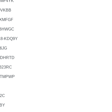
-MF4YK
QVKBB
-XMFGF
-BHWGC
8-KDQ9Y
6JG
-DHRTD
323RC
-TMPWP
2C
BY