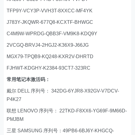
TFP9Y-VCY3P-VVH3T-8XXCC-MF4YK
J783Y-JKQWR-677Q8-KCXTF-BHWGC
C4M9W-WPRDG-QBB3F-VM9K8-KDQ9Y
2VCGQ-BRVJ4-2HGJ2-K36X9-J66JG
MGX79-TPQB9-KQ248-KXR2V-DHRTD
FJHWT-KDGHY-K2384-93CT7-323RC
常用笔记本激活码：
戴尔 DELL 序列号： 342DG-6YJR8-X92GV-V7DCV-
P4K27
联想 LENOVO 序列号： 22TKD-F8XX6-YG69F-9M66D-
PMJBM
三星 SAMSUNG 序列号：49PB6-6BJ6Y-KHGCQ-