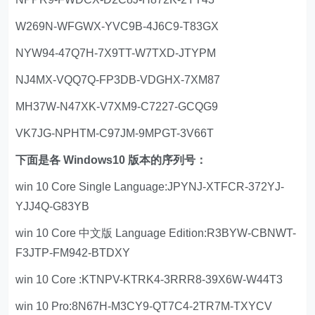
W269N-WFGWX-YVC9B-4J6C9-T83GX
NYW94-47Q7H-7X9TT-W7TXD-JTYPM
NJ4MX-VQQ7Q-FP3DB-VDGHX-7XM87
MH37W-N47XK-V7XM9-C7227-GCQG9
VK7JG-NPHTM-C97JM-9MPGT-3V66T
下面是各 Windows10 版本的序列号：
win 10 Core Single Language:JPYNJ-XTFCR-372YJ-
YJJ4Q-G83YB
win 10 Core 中文版 Language Edition:R3BYW-CBNWT-
F3JTP-FM942-BTDXY
win 10 Core :KTNPV-KTRK4-3RRR8-39X6W-W44T3
win 10 Pro:8N67H-M3CY9-QT7C4-2TR7M-TXYCV