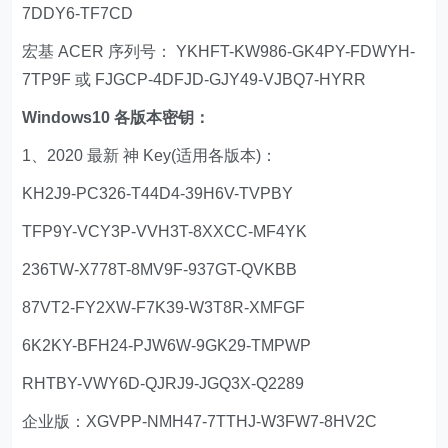
7DDY6-TF7CD
宏基 ACER 序列号： YKHFT-KW986-GK4PY-FDWYH-
7TP9F 或 FJGCP-4DFJD-GJY49-VJBQ7-HYRR
Windows10 各版本密钥：
1、2020 最新 神 Key(适用各版本)：
KH2J9-PC326-T44D4-39H6V-TVPBY
TFP9Y-VCY3P-VVH3T-8XXCC-MF4YK
236TW-X778T-8MV9F-937GT-QVKBB
87VT2-FY2XW-F7K39-W3T8R-XMFGF
6K2KY-BFH24-PJW6W-9GK29-TMPWP
RHTBY-VWY6D-QJRJ9-JGQ3X-Q2289
企业版：XGVPP-NMH47-7TTHJ-W3FW7-8HV2C