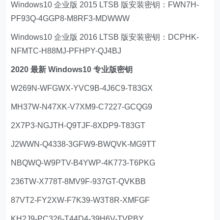
Windows10 企业版 2015 LTSB 版安装密钥：FWN7H-
PF93Q-4GGP8-M8RF3-MDWWW
Windows10 企业版 2016 LTSB 版安装密钥：DCPHK-
NFMTC-H88MJ-PFHPY-QJ4BJ
2020 最新 Windows10 专业版密钥
W269N-WFGWX-YVC9B-4J6C9-T83GX
MH37W-N47XK-V7XM9-C7227-GCQG9
2X7P3-NGJTH-Q9TJF-8XDP9-T83GT
J2WWN-Q4338-3GFW9-BWQVK-MG9TT
NBQWQ-W9PTV-B4YWP-4K773-T6PKG
236TW-X778T-8MV9F-937GT-QVKBB
87VT2-FY2XW-F7K39-W3T8R-XMFGF
KH2J9-PC326-T44D4-39H6V-TVPBY