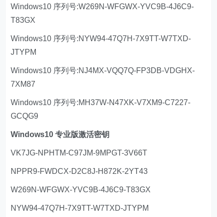
Windows10 序列号:W269N-WFGWX-YVC9B-4J6C9-
T83GX
Windows10 序列号:NYW94-47Q7H-7X9TT-W7TXD-
JTYPM
Windows10 序列号:NJ4MX-VQQ7Q-FP3DB-VDGHX-
7XM87
Windows10 序列号:MH37W-N47XK-V7XM9-C7227-
GCQG9
Windows10 专业版激活密钥
VK7JG-NPHTM-C97JM-9MPGT-3V66T
NPPR9-FWDCX-D2C8J-H872K-2YT43
W269N-WFGWX-YVC9B-4J6C9-T83GX
NYW94-47Q7H-7X9TT-W7TXD-JTYPM