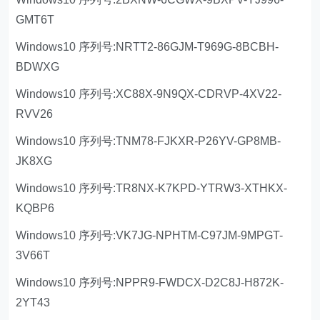
GMT6T
Windows10 序列号:NRTT2-86GJM-T969G-8BCBH-
BDWXG
Windows10 序列号:XC88X-9N9QX-CDRVP-4XV22-
RVV26
Windows10 序列号:TNM78-FJKXR-P26YV-GP8MB-
JK8XG
Windows10 序列号:TR8NX-K7KPD-YTRW3-XTHKX-
KQBP6
Windows10 序列号:VK7JG-NPHTM-C97JM-9MPGT-
3V66T
Windows10 序列号:NPPR9-FWDCX-D2C8J-H872K-
2YT43