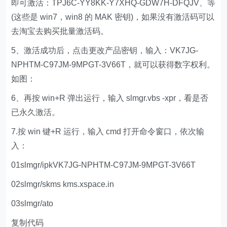
即可激活：TPJ6C-YY8KK-Y7XHQ-GDW7H-DFQJV、等
(这些是 win7，win8 的 MAK 密钥)，如果没有激活码可以
去淘宝去购买批量激活码。
5、激活成功后，点击更改产品密钥，输入：VK7JG-
NPHTM-C97JM-9MPGT-3V66T，就可以获得数字权利。
如图：
6、再按 win+R 弹出运行，输入 slmgr.vbs -xpr，看是否
已永久激活。
7.按 win 键+R 运行，输入 cmd 打开命令窗口，依次输
入：
01slmgr/ipkVK7JG-NPHTM-C97JM-9MPGT-3V66T
02slmgr/skms kms.xspace.in
03slmgr/ato
复制代码