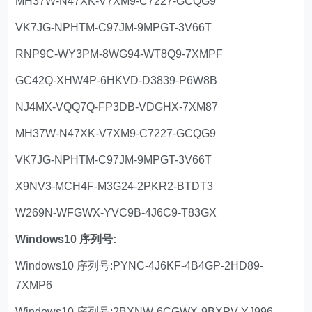
MH37W-N47XK-V7XM9-C7227-GCQG9
VK7JG-NPHTM-C97JM-9MPGT-3V66T
RNP9C-WY3PM-8WG94-WT8Q9-7XMPF
GC42Q-XHW4P-6HKVD-D3839-P6W8B
NJ4MX-VQQ7Q-FP3DB-VDGHX-7XM87
MH37W-N47XK-V7XM9-C7227-GCQG9
VK7JG-NPHTM-C97JM-9MPGT-3V66T
X9NV3-MCH4F-M3G24-2PKR2-BTDT3
W269N-WFGWX-YVC9B-4J6C9-T83GX
Windows10 序列号:
Windows10 序列号:PYNC-4J6KF-4B4GP-2HD89-
7XMP6
Windows10 序列号:2BXNW-6CGWX-9BXPV-YJ996-