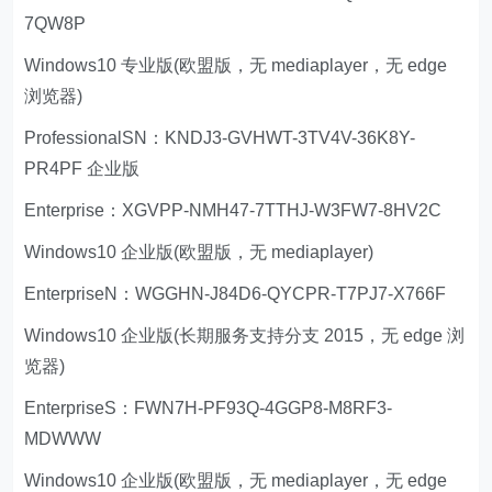
7QW8P
Windows10 专业版(欧盟版，无 mediaplayer，无 edge
浏览器)
ProfessionalSN：KNDJ3-GVHWT-3TV4V-36K8Y-
PR4PF 企业版
Enterprise：XGVPP-NMH47-7TTHJ-W3FW7-8HV2C
Windows10 企业版(欧盟版，无 mediaplayer)
EnterpriseN：WGGHN-J84D6-QYCPR-T7PJ7-X766F
Windows10 企业版(长期服务支持分支 2015，无 edge 浏
览器)
EnterpriseS：FWN7H-PF93Q-4GGP8-M8RF3-
MDWWW
Windows10 企业版(欧盟版，无 mediaplayer，无 edge