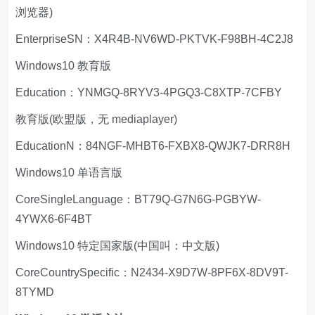
浏览器)
EnterpriseSN：X4R4B-NV6WD-PKTVK-F98BH-4C2J8
Windows10 教育版
Education：YNMGQ-8RYV3-4PGQ3-C8XTP-7CFBY
教育版(欧盟版，无 mediaplayer)
EducationN：84NGF-MHBT6-FXBX8-QWJK7-DRR8H
Windows10 单语言版
CoreSingleLanguage：BT79Q-G7N6G-PGBYW-
4YWX6-6F4BT
Windows10 特定国家版(中国叫：中文版)
CoreCountrySpecific：N2434-X9D7W-8PF6X-8DV9T-
8TYMD