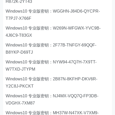
H872K-2YT43
Windows10 专业版密钥：WGGHN-J84D6-QYCPR-
T7PJ7-X766F
Windows10 专业版密钥：W269N-WFGWX-YVC9B-
4J6C9-T83GX
Windows10 专业版密钥：2F77B-TNFGY-69QQF-
B8YKP-D69TJ
Windows10 专业版密钥：NYW94-47Q7H-7X9TT-
W7TXD-JTYPM
Windows10 专业版密钥：2B87N-8KFHP-DKV6R-
Y2C8J-PKCKT
Windows10 专业版密钥：NJ4MX-VQQ7Q-FP3DB-
VDGHX-7XM87
Windows10 专业版密钥：MH37W-N47XK-V7XM9-