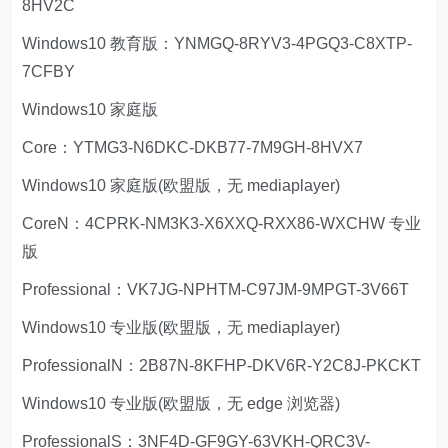
8HV2C
Windows10 教育版：YNMGQ-8RYV3-4PGQ3-C8XTP-
7CFBY
Windows10 家庭版
Core：YTMG3-N6DKC-DKB77-7M9GH-8HVX7
Windows10 家庭版(欧盟版，无 mediaplayer)
CoreN：4CPRK-NM3K3-X6XXQ-RXX86-WXCHW 专业
版
Professional：VK7JG-NPHTM-C97JM-9MPGT-3V66T
Windows10 专业版(欧盟版，无 mediaplayer)
ProfessionalN：2B87N-8KFHP-DKV6R-Y2C8J-PKCKT
Windows10 专业版(欧盟版，无 edge 浏览器)
ProfessionalS：3NF4D-GF9GY-63VKH-QRC3V-