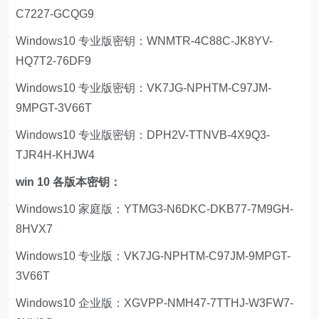
C7227-GCQG9
Windows10 专业版密钥：WNMTR-4C88C-JK8YV-
HQ7T2-76DF9
Windows10 专业版密钥：VK7JG-NPHTM-C97JM-
9MPGT-3V66T
Windows10 专业版密钥：DPH2V-TTNVB-4X9Q3-
TJR4H-KHJW4
win 10 各版本密钥：
Windows10 家庭版：YTMG3-N6DKC-DKB77-7M9GH-
8HVX7
Windows10 专业版：VK7JG-NPHTM-C97JM-9MPGT-
3V66T
Windows10 企业版：XGVPP-NMH47-7TTHJ-W3FW7-