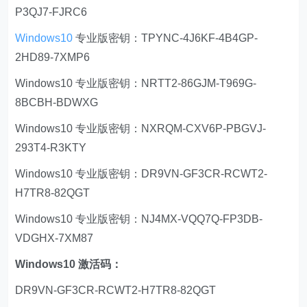
P3QJ7-FJRC6
Windows10
专业版密钥：TPYNC-4J6KF-4B4GP-
2HD89-7XMP6
Windows10 专业版密钥：NRTT2-86GJM-T969G-
8BCBH-BDWXG
Windows10 专业版密钥：NXRQM-CXV6P-PBGVJ-
293T4-R3KTY
Windows10 专业版密钥：DR9VN-GF3CR-RCWT2-
H7TR8-82QGT
Windows10 专业版密钥：NJ4MX-VQQ7Q-FP3DB-
VDGHX-7XM87
Windows10 激活码：
DR9VN-GF3CR-RCWT2-H7TR8-82QGT