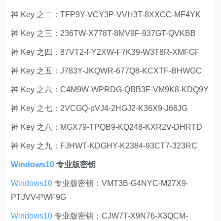
神 Key 之二：TFP9Y-VCY3P-VVH3T-8XXCC-MF4YK
神 Key 之三：236TW-X778T-8MV9F-937GT-QVKBB
神 Key 之四：87VT2-FY2XW-F7K39-W3T8R-XMFGF
神 Key 之五：J783Y-JKQWR-677Q8-KCXTF-BHWGC
神 Key 之六：C4M9W-WPRDG-QBB3F-VM9K8-KDQ9Y
神 Key 之七：2VCGQ-pVJ4-2HGJ2-K36X9-J66JG
神 Key 之八：MGX79-TPQB9-KQ248-KXR2V-DHRTD
神 Key 之九：FJHWT-KDGHY-K2384-93CT7-323RC
Windows10
专业版密钥
Windows10
专业版密钥：VMT3B-G4NYC-M27X9-
PTJVV-PWF9G
Windows10
专业版密钥：CJW7T-X9N76-X3QCM-