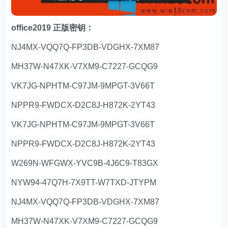
office2019 正版密钥：
NJ4MX-VQQ7Q-FP3DB-VDGHX-7XM87
MH37W-N47XK-V7XM9-C7227-GCQG9
VK7JG-NPHTM-C97JM-9MPGT-3V66T
NPPR9-FWDCX-D2C8J-H872K-2YT43
VK7JG-NPHTM-C97JM-9MPGT-3V66T
NPPR9-FWDCX-D2C8J-H872K-2YT43
W269N-WFGWX-YVC9B-4J6C9-T83GX
NYW94-47Q7H-7X9TT-W7TXD-JTYPM
NJ4MX-VQQ7Q-FP3DB-VDGHX-7XM87
MH37W-N47XK-V7XM9-C7227-GCQG9