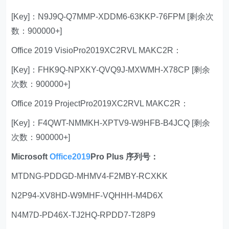
[Key]：N9J9Q-Q7MMP-XDDM6-63KKP-76FPM [剩余次
数：900000+]
Office 2019 VisioPro2019XC2RVL MAKC2R：
[Key]：FHK9Q-NPXKY-QVQ9J-MXWMH-X78CP [剩余
次数：900000+]
Office 2019 ProjectPro2019XC2RVL MAKC2R：
[Key]：F4QWT-NMMKH-XPTV9-W9HFB-B4JCQ [剩余
次数：900000+]
Microsoft
Office2019
Pro Plus 序列号：
MTDNG-PDDGD-MHMV4-F2MBY-RCXKK
N2P94-XV8HD-W9MHF-VQHHH-M4D6X
N4M7D-PD46X-TJ2HQ-RPDD7-T28P9