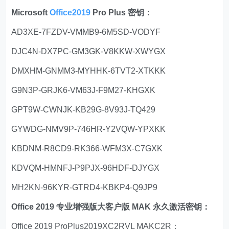
Microsoft
Office2019
Pro Plus 密钥：
AD3XE-7FZDV-VMMB9-6M5SD-VODYF
DJC4N-DX7PC-GM3GK-V8KKW-XWYGX
DMXHM-GNMM3-MYHHK-6TVT2-XTKKK
G9N3P-GRJK6-VM63J-F9M27-KHGXK
GPT9W-CWNJK-KB29G-8V93J-TQ429
GYWDG-NMV9P-746HR-Y2VQW-YPXKK
KBDNM-R8CD9-RK366-WFM3X-C7GXK
KDVQM-HMNFJ-P9PJX-96HDF-DJYGX
MH2KN-96KYR-GTRD4-KBKP4-Q9JP9
Office 2019 专业增强版大客户版 MAK 永久激活密钥：
Office 2019 ProPlus2019XC2RVL MAKC2R：