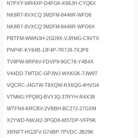
N7PXY-WR4XP-D4FGK-K66JH-CYQ6X
NK8R7-8VXCQ 3M2FM-8446R-WFD6
NK8R7-8VXCQ 3M2FM-8446R-WFD6X
PBTFM-WWN3H-2GD9X-VJRMG-C9VTX
PNP4F-KY64B-JJF4P-7R7J9-7XJP9
TV9PW-6RP6V-FDVP9-9GC78-Y4B4X
V44DD-TMTDC-GPJWJ-WXKGK-7JW9T
VQCRC-J4GTW-T8XQW-RX6QG-4HVG4
VTM6G-YPQ9Q-BVYJQ-37RYH-R4X38
WTFN9-KRCBV-2VBBH-BC272-27GXM
X2YWD-NWJ42-3PGD6-M37DP-VFP9K
XRNFT-HG2FV-G74BP-7PVDC-JB29K