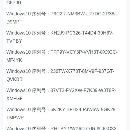
G6PJR
Windows10 序列号：P9C2R-NM3BW-JR7DG-2R38J-
D9MPF
Windows10 序列号：KH2J9-PC326-T44D4-39H6V-
TVPBY
Windows10 序列号：TFP9Y-VCY3P-VVH3T-8XXCC-
MF4YK
Windows10 序列号：236TW-X778T-8MV9F-937GT-
QVKBB
Windows10 序列号：87VT2-FY2XW-F7K39-W3T8R-
XMFGF
Windows10 序列号：6K2KY-BFH24-PJW6W-9GK29-
TMPWP
Windows10 序列号：RHTBY-VWY6D-QJRJ9-JGQ3X-