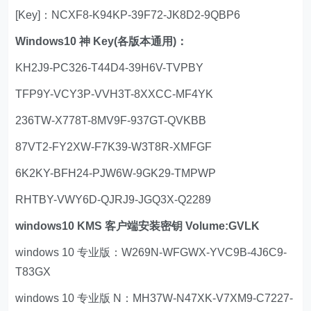
[Key]：NCXF8-K94KP-39F72-JK8D2-9QBP6
Windows10 神 Key(各版本通用)：
KH2J9-PC326-T44D4-39H6V-TVPBY
TFP9Y-VCY3P-VVH3T-8XXCC-MF4YK
236TW-X778T-8MV9F-937GT-QVKBB
87VT2-FY2XW-F7K39-W3T8R-XMFGF
6K2KY-BFH24-PJW6W-9GK29-TMPWP
RHTBY-VWY6D-QJRJ9-JGQ3X-Q2289
windows10 KMS 客户端安装密钥 Volume:GVLK
windows 10 专业版：W269N-WFGWX-YVC9B-4J6C9-
T83GX
windows 10 专业版 N：MH37W-N47XK-V7XM9-C7227-