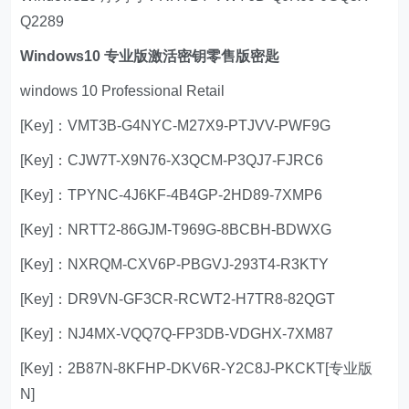
Q2289
Windows10 专业版激活密钥零售版密匙
windows 10 Professional Retail
[Key]：VMT3B-G4NYC-M27X9-PTJVV-PWF9G
[Key]：CJW7T-X9N76-X3QCM-P3QJ7-FJRC6
[Key]：TPYNC-4J6KF-4B4GP-2HD89-7XMP6
[Key]：NRTT2-86GJM-T969G-8BCBH-BDWXG
[Key]：NXRQM-CXV6P-PBGVJ-293T4-R3KTY
[Key]：DR9VN-GF3CR-RCWT2-H7TR8-82QGT
[Key]：NJ4MX-VQQ7Q-FP3DB-VDGHX-7XM87
[Key]：2B87N-8KFHP-DKV6R-Y2C8J-PKCKT[专业版
N]