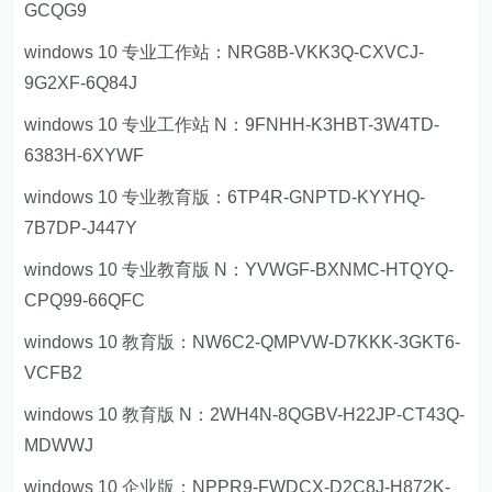
GCQG9
windows 10 专业工作站：NRG8B-VKK3Q-CXVCJ-
9G2XF-6Q84J
windows 10 专业工作站 N：9FNHH-K3HBT-3W4TD-
6383H-6XYWF
windows 10 专业教育版：6TP4R-GNPTD-KYYHQ-
7B7DP-J447Y
windows 10 专业教育版 N：YVWGF-BXNMC-HTQYQ-
CPQ99-66QFC
windows 10 教育版：NW6C2-QMPVW-D7KKK-3GKT6-
VCFB2
windows 10 教育版 N：2WH4N-8QGBV-H22JP-CT43Q-
MDWWJ
windows 10 企业版：NPPR9-FWDCX-D2C8J-H872K-