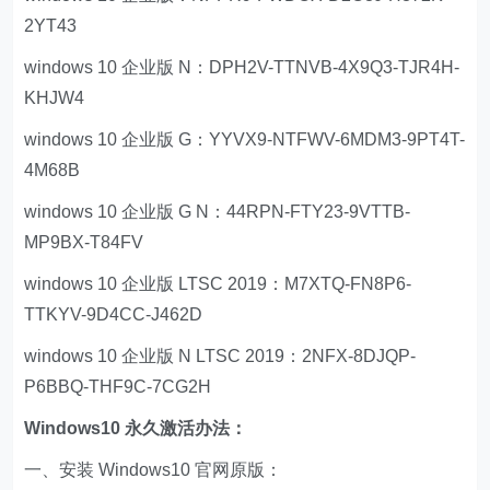
2YT43
windows 10 企业版 N：DPH2V-TTNVB-4X9Q3-TJR4H-
KHJW4
windows 10 企业版 G：YYVX9-NTFWV-6MDM3-9PT4T-
4M68B
windows 10 企业版 G N：44RPN-FTY23-9VTTB-
MP9BX-T84FV
windows 10 企业版 LTSC 2019：M7XTQ-FN8P6-
TTKYV-9D4CC-J462D
windows 10 企业版 N LTSC 2019：2NFX-8DJQP-
P6BBQ-THF9C-7CG2H
Windows10 永久激活办法：
一、安装 Windows10 官网原版：