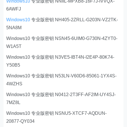
Windows10
专业版密钥 NNIIL-MPXB8-16F7J-IVVQX-
6AWFJ
Windows10
专业版密钥 NH405-2ZRLL-G203N-VZ2TK-
5NA8M
Windows10 专业版密钥 NSN45-6UIM0-G730N-4ZYT0-
W1A5T
Windows10 专业版密钥 N3VE5-IBT4N-I2E4P-80K74-
Y50B5
Windows10 专业版密钥 N53LN-V60D6-85061-1YX4S-
4WZHS
Windows10 专业版密钥 N0412-2T3FF-AF2IM-UY4SJ-
7MZ8L
Windows10 专业版密钥 NSNU5-XTCF7-AQDUN-
20877-QY034