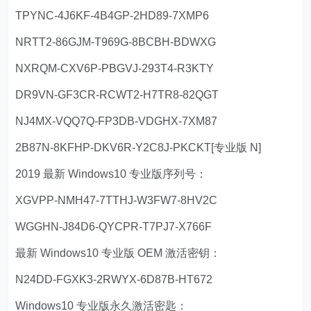
TPYNC-4J6KF-4B4GP-2HD89-7XMP6
NRTT2-86GJM-T969G-8BCBH-BDWXG
NXRQM-CXV6P-PBGVJ-293T4-R3KTY
DR9VN-GF3CR-RCWT2-H7TR8-82QGT
NJ4MX-VQQ7Q-FP3DB-VDGHX-7XM87
2B87N-8KFHP-DKV6R-Y2C8J-PKCKT[专业版 N]
2019 最新 Windows10 专业版序列号：
XGVPP-NMH47-7TTHJ-W3FW7-8HV2C
WGGHN-J84D6-QYCPR-T7PJ7-X766F
最新 Windows10 专业版 OEM 激活密钥：
N24DD-FGXK3-2RWYX-6D87B-HT672
Windows10 专业版永久激活密匙：