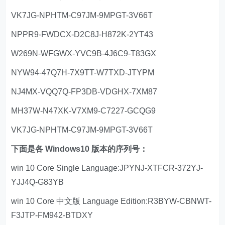
VK7JG-NPHTM-C97JM-9MPGT-3V66T
NPPR9-FWDCX-D2C8J-H872K-2YT43
W269N-WFGWX-YVC9B-4J6C9-T83GX
NYW94-47Q7H-7X9TT-W7TXD-JTYPM
NJ4MX-VQQ7Q-FP3DB-VDGHX-7XM87
MH37W-N47XK-V7XM9-C7227-GCQG9
VK7JG-NPHTM-C97JM-9MPGT-3V66T
下面是各 Windows10 版本的序列号：
win 10 Core Single Language:JPYNJ-XTFCR-372YJ-
YJJ4Q-G83YB
win 10 Core 中文版 Language Edition:R3BYW-CBNWT-
F3JTP-FM942-BTDXY