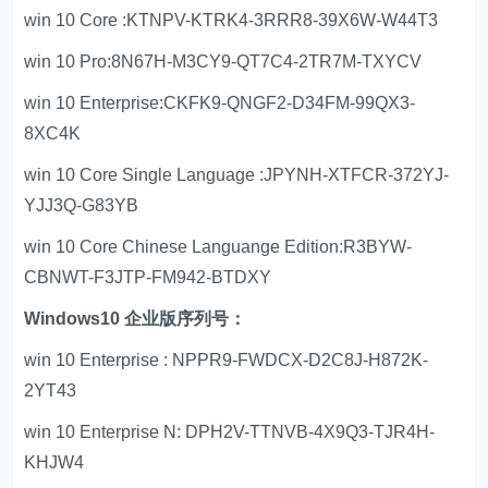
win 10 Core :KTNPV-KTRK4-3RRR8-39X6W-W44T3
win 10 Pro:8N67H-M3CY9-QT7C4-2TR7M-TXYCV
win 10 Enterprise:CKFK9-QNGF2-D34FM-99QX3-
8XC4K
win 10 Core Single Language :JPYNH-XTFCR-372YJ-
YJJ3Q-G83YB
win 10 Core Chinese Languange Edition:R3BYW-
CBNWT-F3JTP-FM942-BTDXY
Windows10 企业版序列号：
win 10 Enterprise : NPPR9-FWDCX-D2C8J-H872K-
2YT43
win 10 Enterprise N: DPH2V-TTNVB-4X9Q3-TJR4H-
KHJW4