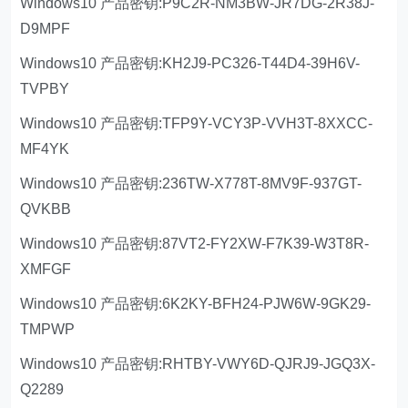
Windows10 产品密钥:P9C2R-NM3BW-JR7DG-2R38J-
D9MPF
Windows10 产品密钥:KH2J9-PC326-T44D4-39H6V-
TVPBY
Windows10 产品密钥:TFP9Y-VCY3P-VVH3T-8XXCC-
MF4YK
Windows10 产品密钥:236TW-X778T-8MV9F-937GT-
QVKBB
Windows10 产品密钥:87VT2-FY2XW-F7K39-W3T8R-
XMFGF
Windows10 产品密钥:6K2KY-BFH24-PJW6W-9GK29-
TMPWP
Windows10 产品密钥:RHTBY-VWY6D-QJRJ9-JGQ3X-
Q2289