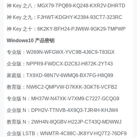
神 Key 之八：MGX79-TPQB9-KQ248-KXR2V-DHRTD
神 Key 之九：FJHWT-KDGHY-K2384-93CT7-323RC
神 Key 之十：6K2KY-BFH24-PJW6W-9GK29-TMPWP
Windows10 产品密钥
专业版：W269N-WFGWX-YVC9B-4J6C9-T83GX
企业版：NPPR9-FWDCX-D2C8J-H872K-2YT43
家庭版：TX9XD-98N7V-6WMQ6-BX7FG-H8Q99
教育版：NW6C2-QMPVW-D7KKK-3GKT6-VCFB2
专业版 N：MH37W-N47XK-V7XM9-C7227-GCQG9
企业版 N：DPH2V-TTNVB-4X9Q3-TJR4H-KHJW4
教育版 N：2WH4N-8QGBV-H22JP-CT43Q-MDWWJ
企业版 LSTB：WNMTR-4C88C-JK8YV-HQ7T2-76DF9