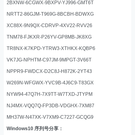
2BXNW-6CGWX-9BXPV-YJ996-GMT6T
NRTT2-86GJM-T969G-8BCBH-BDWXG
XC88X-9N9QX-CDRVP-4XV22-RVV26
TNM78-FJKXR-P26YV-GP8MB-JK8XG
TR8NX-K7KPD-YTRW3-XTHKX-KQBP6
VK7JG-NPHTM-C97JM-9MPGT-3V66T
NPPR9-FWDCX-D2C8J-H872K-2YT43
W269N-WFGWX-YVC9B-4J6C9-T83GX
NYW94-47Q7H-7X9TT-W7TXD-JTYPM
NJ4MX-VQQ7Q-FP3DB-VDGHX-7XM87
MH37W-N47XK-V7XM9-C7227-GCQG9
Windows10 序列号分享：