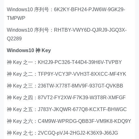
Windows10 序列号：6K2KY-BFH24-PJW6W-9GK29-
TMPWP
Windows10 序列号：RHTBY-VWY6D-QJRJ9-JGQ3X-
Q2289
Windows10 神 Key
神 Key 之一：KH2J9-PC326-T44D4-39H6V-TVPBY
神 Key 之二：TFP9Y-VCY3P-VVH3T-8XXCC-MF4YK
神 Key 之三：236TW-X778T-8MV9F-937GT-QVKBB
神 Key 之四：87VT2-FY2XW-F7K39-W3T8R-XMFGF
神 Key 之五：J783Y-JKQWR-677Q8-KCXTF-BHWGC
神 Key 之六：C4M9W-WPRDG-QBB3F-VM9K8-KDQ9Y
神 Key 之七：2VCGQ-pVJ4-2HGJ2-K36X9-J66JG