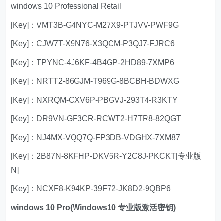
windows 10 Professional Retail
[Key]：VMT3B-G4NYC-M27X9-PTJVV-PWF9G
[Key]：CJW7T-X9N76-X3QCM-P3QJ7-FJRC6
[Key]：TPYNC-4J6KF-4B4GP-2HD89-7XMP6
[Key]：NRTT2-86GJM-T969G-8BCBH-BDWXG
[Key]：NXRQM-CXV6P-PBGVJ-293T4-R3KTY
[Key]：DR9VN-GF3CR-RCWT2-H7TR8-82QGT
[Key]：NJ4MX-VQQ7Q-FP3DB-VDGHX-7XM87
[Key]：2B87N-8KFHP-DKV6R-Y2C8J-PKCKT[专业版
N]
[Key]：NCXF8-K94KP-39F72-JK8D2-9QBP6
windows 10 Pro(Windows10 专业版激活密钥)