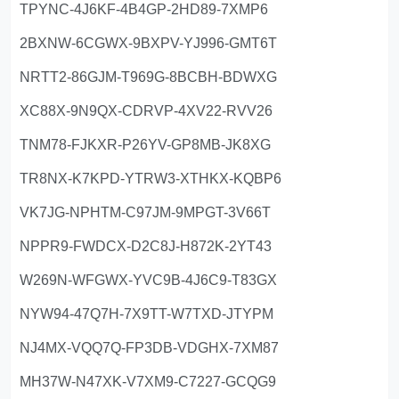
TPYNC-4J6KF-4B4GP-2HD89-7XMP6
2BXNW-6CGWX-9BXPV-YJ996-GMT6T
NRTT2-86GJM-T969G-8BCBH-BDWXG
XC88X-9N9QX-CDRVP-4XV22-RVV26
TNM78-FJKXR-P26YV-GP8MB-JK8XG
TR8NX-K7KPD-YTRW3-XTHKX-KQBP6
VK7JG-NPHTM-C97JM-9MPGT-3V66T
NPPR9-FWDCX-D2C8J-H872K-2YT43
W269N-WFGWX-YVC9B-4J6C9-T83GX
NYW94-47Q7H-7X9TT-W7TXD-JTYPM
NJ4MX-VQQ7Q-FP3DB-VDGHX-7XM87
MH37W-N47XK-V7XM9-C7227-GCQG9