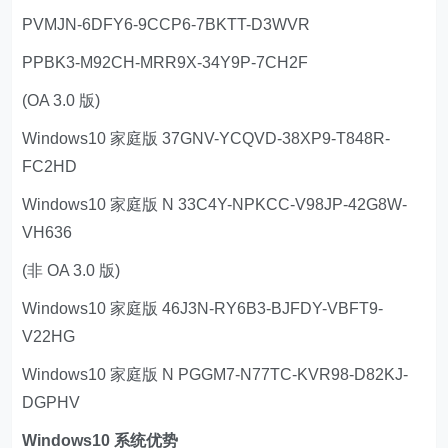
PVMJN-6DFY6-9CCP6-7BKTT-D3WVR
PPBK3-M92CH-MRR9X-34Y9P-7CH2F
(OA 3.0 版)
Windows10 家庭版 37GNV-YCQVD-38XP9-T848R-
FC2HD
Windows10 家庭版 N 33C4Y-NPKCC-V98JP-42G8W-
VH636
(非 OA 3.0 版)
Windows10 家庭版 46J3N-RY6B3-BJFDY-VBFT9-
V22HG
Windows10 家庭版 N PGGM7-N77TC-KVR98-D82KJ-
DGPHV
Windows10 系统优势