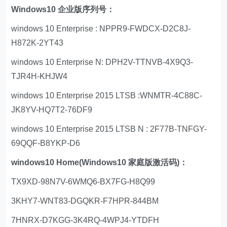
Windows10 企业版序列号：
windows 10 Enterprise : NPPR9-FWDCX-D2C8J-
H872K-2YT43
windows 10 Enterprise N: DPH2V-TTNVB-4X9Q3-
TJR4H-KHJW4
windows 10 Enterprise 2015 LTSB :WNMTR-4C88C-
JK8YV-HQ7T2-76DF9
windows 10 Enterprise 2015 LTSB N : 2F77B-TNFGY-
69QQF-B8YKP-D6
windows10 Home(Windows10 家庭版激活码)：
TX9XD-98N7V-6WMQ6-BX7FG-H8Q99
3KHY7-WNT83-DGQKR-F7HPR-844BM
7HNRX-D7KGG-3K4RQ-4WPJ4-YTDFH