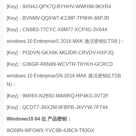
[Key]：9XN4J-QPX7Q-BYHHV-WWH96-9KXR4
[Key]：BVNMV-QQXW7-K2J8P-TP8HK-66PJR
[Key]：CN6B3-77CYC-X8M77-XCP4G-3V644
windows 10 EnterpriseS 2016 MAK 激活密钥(LTSB )：
[Key]：PGDVN-GKX6K-MGJDR-CRVDV-HXPJQ
[Key]：G36GR-R6N89-WCVTR-T8YKH-GCRCD
windows 10 EnterpriseSN 2016 MAK 激活密钥(LTSB
N)：
[Key]：96R6X-N2B92-M4WRQ-HP4KG-3V72F
[Key]：QCDT7-JNX2M-8FBPB-J4VYW-7FT44
Windows10 64 位 产品密钥：
W269N-WFGWX-YVC9B-4J6C9-T83GX