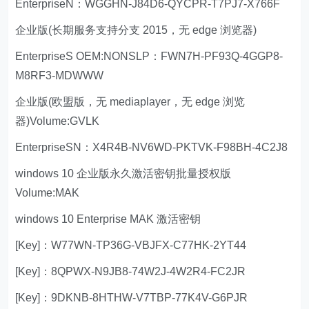
EnterpriseN：WGGHN-J84D6-QYCPR-T7PJ7-X766F
企业版(长期服务支持分支 2015，无 edge 浏览器)
EnterpriseS OEM:NONSLP：FWN7H-PF93Q-4GGP8-
M8RF3-MDWWW
企业版(欧盟版，无 mediaplayer，无 edge 浏览
器)Volume:GVLK
EnterpriseSN：X4R4B-NV6WD-PKTVK-F98BH-4C2J8
windows 10 企业版永久激活密钥批量授权版
Volume:MAK
windows 10 Enterprise MAK 激活密钥
[Key]：W77WN-TP36G-VBJFX-C77HK-2YT44
[Key]：8QPWX-N9JB8-74W2J-4W2R4-FC2JR
[Key]：9DKNB-8HTHW-V7TBP-77K4V-G6PJR