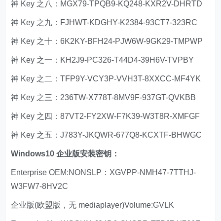
神 Key 之八：MGX79-TPQB9-KQ248-KXR2V-DHRTD
神 Key 之九：FJHWT-KDGHY-K2384-93CT7-323RC
神 Key 之十：6K2KY-BFH24-PJW6W-9GK29-TMPWP
神 Key 之一：KH2J9-PC326-T44D4-39H6V-TVPBY
神 Key 之二：TFP9Y-VCY3P-VVH3T-8XXCC-MF4YK
神 Key 之三：236TW-X778T-8MV9F-937GT-QVKBB
神 Key 之四：87VT2-FY2XW-F7K39-W3T8R-XMFGF
神 Key 之五：J783Y-JKQWR-677Q8-KCXTF-BHWGC
Windows10 企业版安装密钥：
Enterprise OEM:NONSLP：XGVPP-NMH47-7TTHJ-
W3FW7-8HV2C
企业版(欧盟版，无 mediaplayer)Volume:GVLK