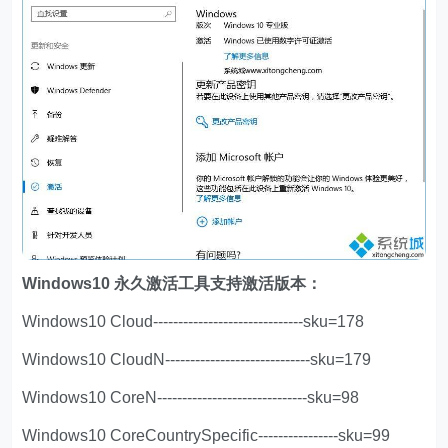
Windows10 永久激活工具支持激活版本：
Windows10 Cloud------------------------------sku=178
Windows10 CloudN-----------------------------sku=179
Windows10 CoreN------------------------------sku=98
Windows10 CoreCountrySpecific----------------sku=99