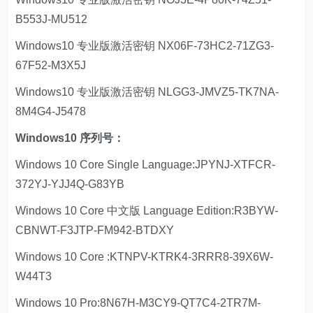
B553J-MU512
Windows10 专业版激活密钥 NX06F-73HC2-71ZG3-
67F52-M3X5J
Windows10 专业版激活密钥 NLGG3-JMVZ5-TK7NA-
8M4G4-J5478
Windows10 序列号：
Windows 10 Core Single Language:JPYNJ-XTFCR-
372YJ-YJJ4Q-G83YB
Windows 10 Core 中文版 Language Edition:R3BYW-
CBNWT-F3JTP-FM942-BTDXY
Windows 10 Core :KTNPV-KTRK4-3RRR8-39X6W-
W44T3
Windows 10 Pro:8N67H-M3CY9-QT7C4-2TR7M-