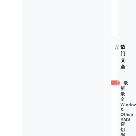
Window
2022最新
热
门
文
章
1
最
新
最
全
Windo
&
Office
KMS
密
钥
列