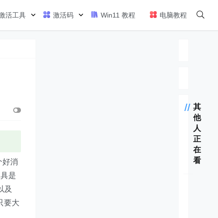
激活工具
激活码
Win11 教程
电脑教程
其
他
人
正
在
看
个好消
活工具是
 以及
神key
过只要大
Office2