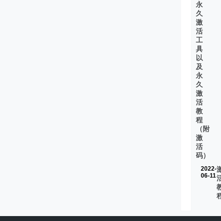
永
久
激
活
工
具
以
及
永
久
激
活
教
程
（附
激
活
码）
2022-
06-11