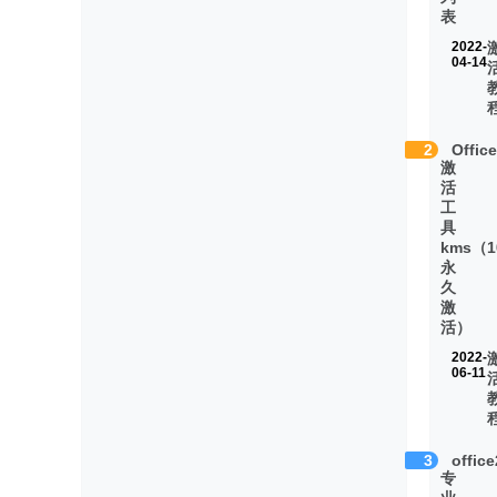
表
2022-
04-14
2
Offic
激
活
工
具
kms（1
永
久
激
活）
2022-
06-11
3
offic
专