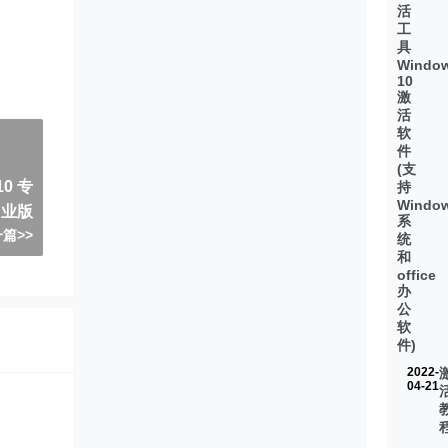
活
工
具
Windo
10
激
活
软
)">
件
(支
10 专
持
Windo
业版
系
篇>>
统
和
office
办
公
软
件)
2022-
04-21