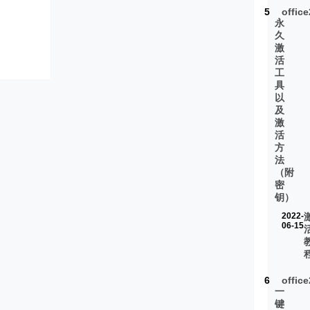
5
offic
永
久
激
活
工
具
以
及
激
活
方
法
（附
密
钥）
2022-
06-15
6
offic
一
键