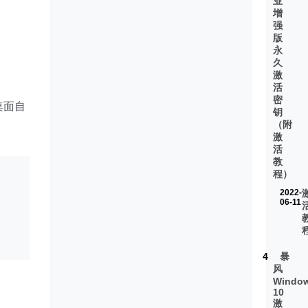
业
增
强
版
永
久
激
活
密
桌面自
钥
（附
激
活
教
程）
2022-
06-11
4
暴
风
Windo
10
激