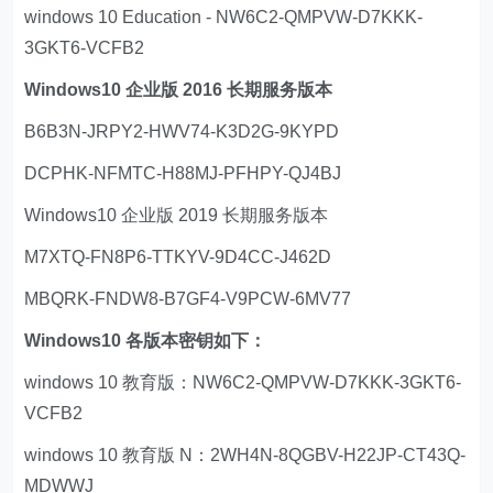
windows 10 Education - NW6C2-QMPVW-D7KKK-
3GKT6-VCFB2
Windows10 企业版 2016 长期服务版本
B6B3N-JRPY2-HWV74-K3D2G-9KYPD
DCPHK-NFMTC-H88MJ-PFHPY-QJ4BJ
Windows10 企业版 2019 长期服务版本
M7XTQ-FN8P6-TTKYV-9D4CC-J462D
MBQRK-FNDW8-B7GF4-V9PCW-6MV77
Windows10 各版本密钥如下：
windows 10 教育版：NW6C2-QMPVW-D7KKK-3GKT6-
VCFB2
windows 10 教育版 N：2WH4N-8QGBV-H22JP-CT43Q-
MDWWJ