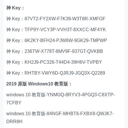
神 Key：
神 Key：87VT2-FY2XW-F7K39-W3T8R-XMFGF
神 Key：TFP9Y-VCY3P-VVH3T-8XXCC-MF4YK
神 Key：6K2KY-BFH24-PJW6W-9GK29-TMPWP
神 Key：236TW-X778T-8MV9F-937GT-QVKBB
神 Key：KH2J9-PC326-T44D4-39H6V-TVPBY
神 Key：RHTBY-VWY6D-QJRJ9-JGQ3X-Q2289
2019 原版 Windows10 教育版：
windows 10 教育版-YNMGQ-8RYV3-4PGQ3-C8XTP-
7CFBY
windows 10 教育版-84NGF-MHBT6-FXBX8-QWJK7-
DRR8H