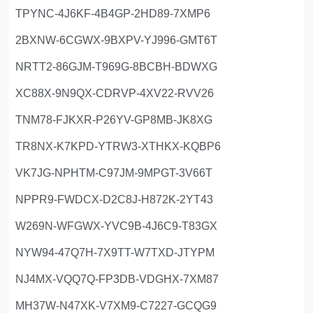
TPYNC-4J6KF-4B4GP-2HD89-7XMP6
2BXNW-6CGWX-9BXPV-YJ996-GMT6T
NRTT2-86GJM-T969G-8BCBH-BDWXG
XC88X-9N9QX-CDRVP-4XV22-RVV26
TNM78-FJKXR-P26YV-GP8MB-JK8XG
TR8NX-K7KPD-YTRW3-XTHKX-KQBP6
VK7JG-NPHTM-C97JM-9MPGT-3V66T
NPPR9-FWDCX-D2C8J-H872K-2YT43
W269N-WFGWX-YVC9B-4J6C9-T83GX
NYW94-47Q7H-7X9TT-W7TXD-JTYPM
NJ4MX-VQQ7Q-FP3DB-VDGHX-7XM87
MH37W-N47XK-V7XM9-C7227-GCQG9