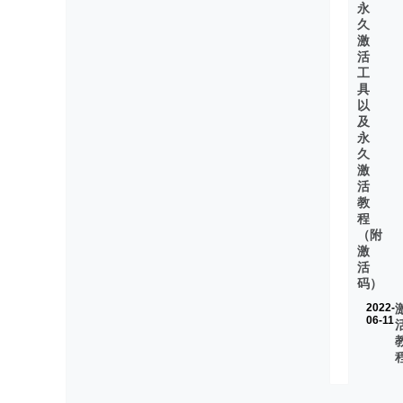
永
久
激
活
工
具
以
及
永
久
激
活
教
程
（附
激
活
码）
2022-
06-11