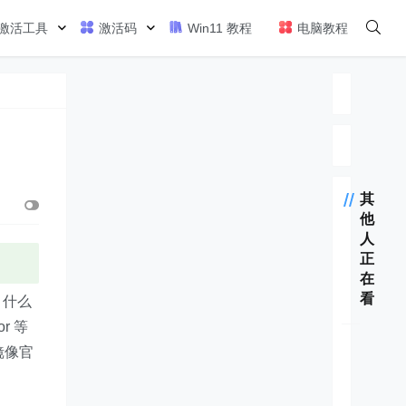
激活工具
激活码
Win11 教程
电脑教程
其
他
人
正
在
看
，什么
r 等
镜像官
神key
Office2