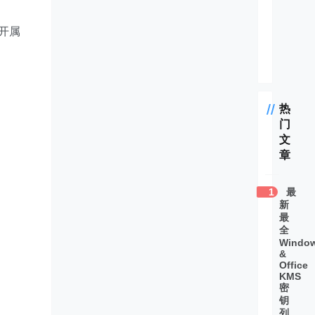
Window
开属
2022最新
热
门
文
章
1
最
新
最
全
Windo
&
Office
KMS
密
钥
列