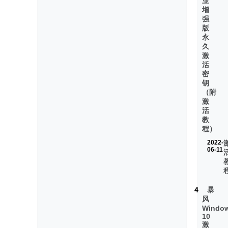
业
增
强
版
永
久
激
活
密
钥
（附
激
活
教
程）
2022-
06-11
4
暴
风
Windo
10
激