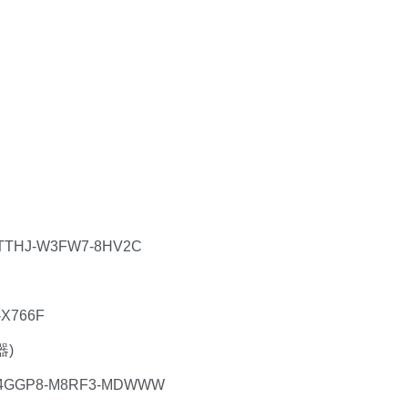
7TTHJ-W3FW7-8HV2C
-X766F
器)
Q-4GGP8-M8RF3-MDWWW