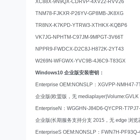
XC88X-9N9QX-CDRVP-4XV22-RVV26
TNM78-FJKXR-P26YV-GP8MB-JK8XG
TR8NX-K7KPD-YTRW3-XTHKX-KQBP6
VK7JG-NPHTM-C97JM-9MPGT-3V66T
NPPR9-FWDCX-D2C8J-H872K-2YT43
W269N-WFGWX-YVC9B-4J6C9-T83GX
Windows10 企业版安装密钥：
Enterprise OEM:NONSLP：XGVPP-NMH47-
企业版(欧盟版，无 mediaplayer)Volume:GVLK
EnterpriseN：WGGHN-J84D6-QYCPR-T7PJ7
企业版(长期服务支持分支 2015，无 edge 浏览
EnterpriseS OEM:NONSLP：FWN7H-PF93