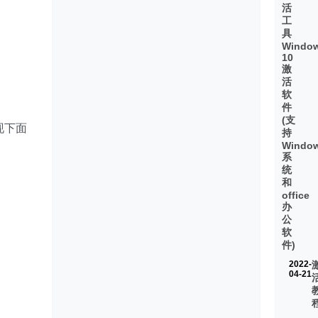
活
工
具
Windo
10
激
活
软
件
(支
现下面
持
Windo
系
统
和
office
办
公
软
件)
2022-
04-21