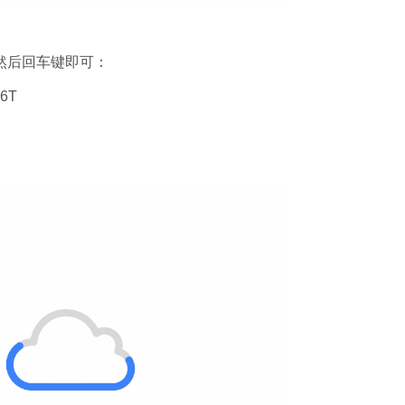
，然后回车键即可：
66T