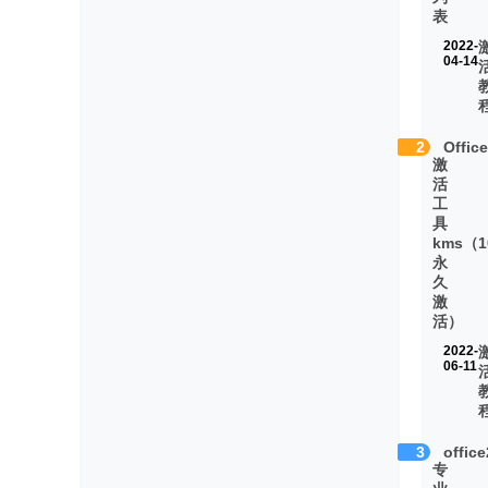
表
2022-
04-14
2
Offic
激
活
工
具
kms（1
永
久
激
活）
2022-
06-11
3
offic
专