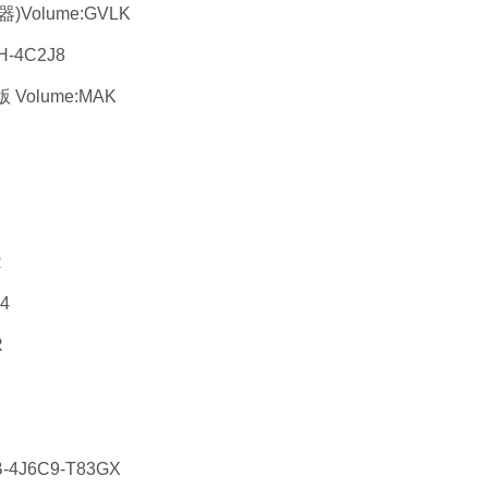
)Volume:GVLK
H-4C2J8
Volume:MAK
R
4
R
-4J6C9-T83GX