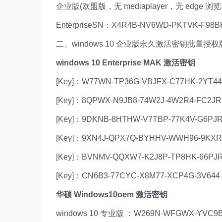
企业版(欧盟版，无 mediaplayer，无 edge 浏览器
EnterpriseSN：X4R4B-NV6WD-PKTVK-F98B
二、windows 10 企业版永久激活密钥批量授权版 
windows 10 Enterprise MAK 激活密钥
[Key]：W77WN-TP36G-VBJFX-C77HK-2YT44
[Key]：8QPWX-N9JB8-74W2J-4W2R4-FC2JR
[Key]：9DKNB-8HTHW-V7TBP-77K4V-G6PJ
[Key]：9XN4J-QPX7Q-BYHHV-WWH96-9KXR
[Key]：BVNMV-QQXW7-K2J8P-TP8HK-66PJ
[Key]：CN6B3-77CYC-X8M77-XCP4G-3V644
华硕 Windows10oem 激活密钥
windows 10 专业版 ：W269N-WFGWX-YVC9B