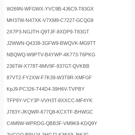
W269N-WFGWX-YVC9B-4J6C9-T83GX
MH37W-N47XK-V7XM9-C7227-GCQG9
2X7P3-NGJTH-Q9TJF-8XDP9-T83GT
J2WWN-Q4338-3GFW9-BWQVK-MG9TT
NBQWQ-W9PTV-B4YWP-4K773-T6PKG
236TW-X778T-8MV9F-937GT-QVKBB
87VT2-FY2XW-F7K39-W3T8R-XMFGF
KpJ9-PC326-T44D4-39H6V-TVPBY
TFP9Y-VCY3P-VVH3T-8XXCC-MF4YK
J783Y-JKQWR-677Q8-KCXTF-BHWGC
C4M9W-WPRDG-QBB3F-VM9K8-KDQ9Y
2VCGQ-BRVJ4-2HGJ2-K36X9-J66JG