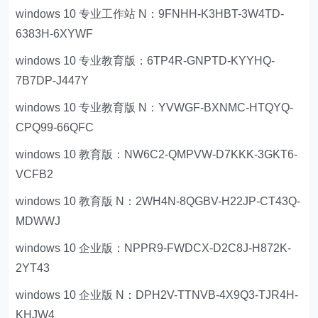
windows 10 专业工作站 N：9FNHH-K3HBT-3W4TD-
6383H-6XYWF
windows 10 专业教育版：6TP4R-GNPTD-KYYHQ-
7B7DP-J447Y
windows 10 专业教育版 N：YVWGF-BXNMC-HTQYQ-
CPQ99-66QFC
windows 10 教育版：NW6C2-QMPVW-D7KKK-3GKT6-
VCFB2
windows 10 教育版 N：2WH4N-8QGBV-H22JP-CT43Q-
MDWWJ
windows 10 企业版：NPPR9-FWDCX-D2C8J-H872K-
2YT43
windows 10 企业版 N：DPH2V-TTNVB-4X9Q3-TJR4H-
KHJW4