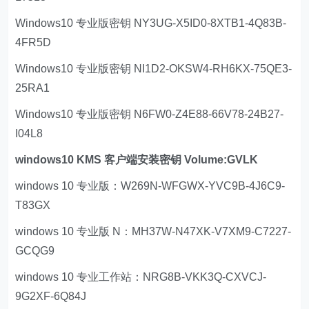
Windows10 专业版密钥 NY3UG-X5ID0-8XTB1-4Q83B-
4FR5D
Windows10 专业版密钥 NI1D2-OKSW4-RH6KX-75QE3-
25RA1
Windows10 专业版密钥 N6FW0-Z4E88-66V78-24B27-
I04L8
windows10 KMS 客户端安装密钥 Volume:GVLK
windows 10 专业版：W269N-WFGWX-YVC9B-4J6C9-
T83GX
windows 10 专业版 N：MH37W-N47XK-V7XM9-C7227-
GCQG9
windows 10 专业工作站：NRG8B-VKK3Q-CXVCJ-
9G2XF-6Q84J