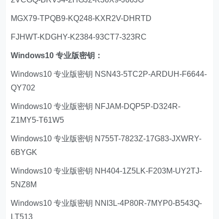
MGX79-TPQB9-KQ248-KXR2V-DHRTD
FJHWT-KDGHY-K2384-93CT7-323RC
Windows10 专业版密钥：
Windows10 专业版密钥 NSN43-5TC2P-ARDUH-F6644-
QY702
Windows10 专业版密钥 NFJAM-DQP5P-D324R-
Z1MY5-T61W5
Windows10 专业版密钥 N755T-7823Z-17G83-JXWRY-
6BYGK
Windows10 专业版密钥 NH404-1Z5LK-F203M-UY2TJ-
5NZ8M
Windows10 专业版密钥 NNI3L-4P80R-7MYP0-B543Q-
LT513