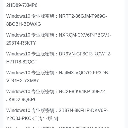
2HD89-7XMP6
Windows10 专业版密钥：NRTT2-86GJM-T969G-
8BCBH-BDWXG
Windows10 专业版密钥：NXRQM-CXV6P-PBGVJ-
293T4-R3KTY
Windows10 专业版密钥：DR9VN-GF3CR-RCWT2-
H7TR8-82QGT
Windows10 专业版密钥：NJ4MX-VQQ7Q-FP3DB-
VDGHX-7XM87
Windows10 专业版密钥：NCXF8-K94KP-39F72-
JK8D2-9QBP6
Windows10 专业版密钥：2B87N-8KFHP-DKV6R-
Y2C8J-PKCKT[专业版 N]