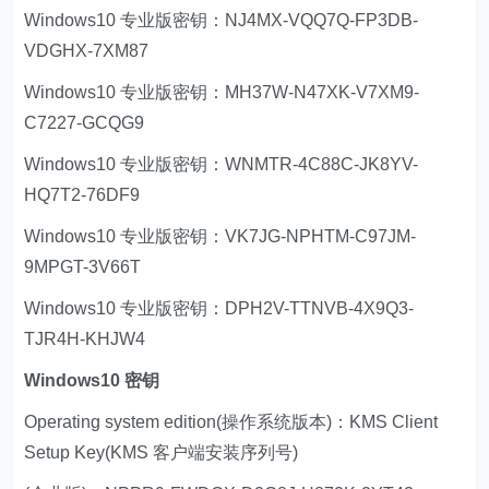
Windows10 专业版密钥：NJ4MX-VQQ7Q-FP3DB-
VDGHX-7XM87
Windows10 专业版密钥：MH37W-N47XK-V7XM9-
C7227-GCQG9
Windows10 专业版密钥：WNMTR-4C88C-JK8YV-
HQ7T2-76DF9
Windows10 专业版密钥：VK7JG-NPHTM-C97JM-
9MPGT-3V66T
Windows10 专业版密钥：DPH2V-TTNVB-4X9Q3-
TJR4H-KHJW4
Windows10 密钥
Operating system edition(操作系统版本)：KMS Client
Setup Key(KMS 客户端安装序列号)