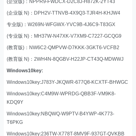
(企业版)：NPPR9-FWDCX-D2C8J-H872K-2YT43
(企业版 N)：DPH2V-TTNVB-4X9Q3-TJR4H-KHJW4
专业版)：W269N-WFGWX-YVC9B-4J6C9-T83GX
(专业版 N)：MH37W-N47XK-V7XM9-C7227-GCQG9
(教育版)：NW6C2-QMPVW-D7KKK-3GKT6-VCFB2
(教育版 N)：2WH4N-8QGBV-H22JP-CT43Q-MDWWJ
Windows10key:
Windows10key:J783Y-JKQWR-677Q8-KCXTF-BHWGC
Windows10key:C4M9W-WPRDG-QBB3F-VM9K8-
KDQ9Y
Windows10key:NBQWQ-W9PTV-B4YWP-4K773-
T6PKG
Windows10key:236TW-X778T-8MV9F-937GT-QVKBB