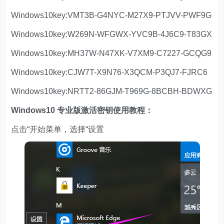
Windows10key:VMT3B-G4NYC-M27X9-PTJVV-PWF9G
Windows10key:W269N-WFGWX-YVC9B-4J6C9-T83GX
Windows10key:MH37W-N47XK-V7XM9-C7227-GCQG9
Windows10key:CJW7T-X9N76-X3QCM-P3QJ7-FJRC6
Windows10key:NRTT2-86GJM-T969G-8BCBH-BDWXG
Windows10 专业版激活密钥使用教程：
点击“开始菜单，选择“设置