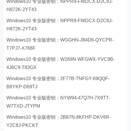
Windows10 专业版密钥：NPPR9-FWDCX-D2C8J-
H872K-2YT43
Windows10 专业版密钥：NPPR9-FWDCX-D2C8J-
H872K-2YT43
Windows10 专业版密钥：WGGHN-J84D6-QYCPR-
T7PJ7-X766F
Windows10 专业版密钥：W269N-WFGWX-YVC9B-
4J6C9-T83GX
Windows10 专业版密钥：2F77B-TNFGY-69QQF-
B8YKP-D69TJ
Windows10 专业版密钥：NYW94-47Q7H-7X9TT-
W7TXD-JTYPM
Windows10 专业版密钥：2B87N-8KFHP-DKV6R-
Y2C8J-PKCKT