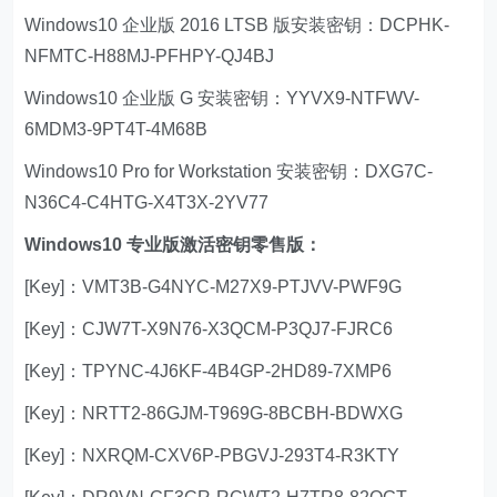
Windows10 企业版 2016 LTSB 版安装密钥：DCPHK-
NFMTC-H88MJ-PFHPY-QJ4BJ
Windows10 企业版 G 安装密钥：YYVX9-NTFWV-
6MDM3-9PT4T-4M68B
Windows10 Pro for Workstation 安装密钥：DXG7C-
N36C4-C4HTG-X4T3X-2YV77
Windows10 专业版激活密钥零售版：
[Key]：VMT3B-G4NYC-M27X9-PTJVV-PWF9G
[Key]：CJW7T-X9N76-X3QCM-P3QJ7-FJRC6
[Key]：TPYNC-4J6KF-4B4GP-2HD89-7XMP6
[Key]：NRTT2-86GJM-T969G-8BCBH-BDWXG
[Key]：NXRQM-CXV6P-PBGVJ-293T4-R3KTY