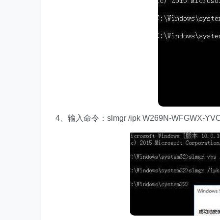
4、输入命令：slmgr /ipk W269N-WFGWX-YVC9