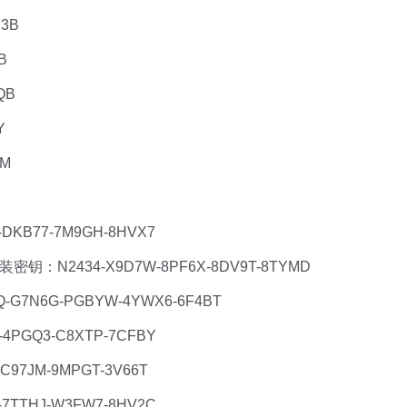
H3B
B
QB
Y
9M
KB77-7M9GH-8HVX7
密钥：N2434-X9D7W-8PF6X-8DV9T-8TYMD
G7N6G-PGBYW-4YWX6-6F4BT
PGQ3-C8XTP-7CFBY
97JM-9MPGT-3V66T
TTHJ-W3FW7-8HV2C