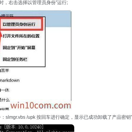
具时，右击选择以管理员身份”运行;
slmgr.vbs /upk 按回车进行确定，显示已成功卸载了产品密钥