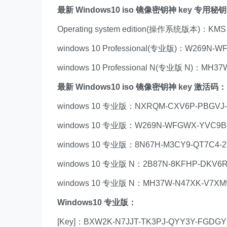
最新 Windows10 iso 镜像密钥神 key 专用秘
Operating system edition(操作系统版本)：KM
windows 10 Professional(专业版)：W269N-
windows 10 Professional N(专业版 N)：MH3
最新 Windows10 iso 镜像密钥神 key 激活码：
windows 10 专业版：NXRQM-CXV6P-PBGVJ-
windows 10 专业版：W269N-WFGWX-YVC9B-
windows 10 专业版：8N67H-M3CY9-QT7C4-
windows 10 专业版 N：2B87N-8KFHP-DKV6R
windows 10 专业版 N：MH37W-N47XK-V7XM
Windows10 专业版：
[Key]：BXW2K-N7JJT-TK3PJ-QYY3Y-FGDGY