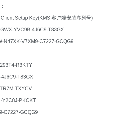
钥：
S Client Setup Key(KMS 客户端安装序列号)
WFGWX-YVC9B-4J6C9-T83GX
7W-N47XK-V7XM9-C7227-GCQG9
293T4-R3KTY
4J6C9-T83GX
2TR7M-TXYCV
-Y2C8J-PKCKT
9-C7227-GCQG9