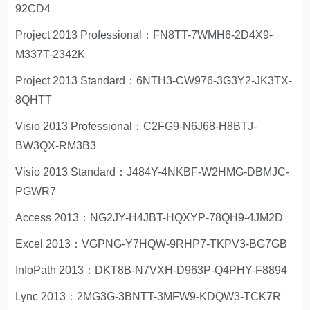
92CD4
Project 2013 Professional：FN8TT-7WMH6-2D4X9-
M337T-2342K
Project 2013 Standard：6NTH3-CW976-3G3Y2-JK3TX-
8QHTT
Visio 2013 Professional：C2FG9-N6J68-H8BTJ-
BW3QX-RM3B3
Visio 2013 Standard：J484Y-4NKBF-W2HMG-DBMJC-
PGWR7
Access 2013：NG2JY-H4JBT-HQXYP-78QH9-4JM2D
Excel 2013：VGPNG-Y7HQW-9RHP7-TKPV3-BG7GB
InfoPath 2013：DKT8B-N7VXH-D963P-Q4PHY-F8894
Lync 2013：2MG3G-3BNTT-3MFW9-KDQW3-TCK7R