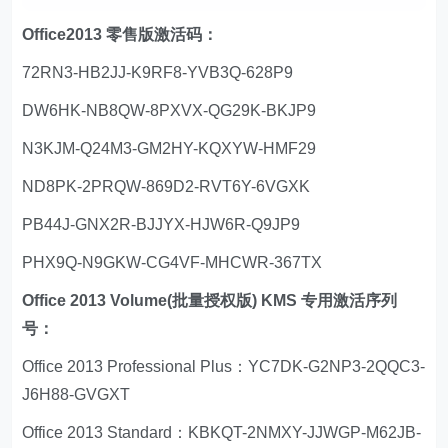
Office2013 零售版激活码：
72RN3-HB2JJ-K9RF8-YVB3Q-628P9
DW6HK-NB8QW-8PXVX-QG29K-BKJP9
N3KJM-Q24M3-GM2HY-KQXYW-HMF29
ND8PK-2PRQW-869D2-RVT6Y-6VGXK
PB44J-GNX2R-BJJYX-HJW6R-Q9JP9
PHX9Q-N9GKW-CG4VF-MHCWR-367TX
Office 2013 Volume(批量授权版) KMS 专用激活序列
号：
Office 2013 Professional Plus：YC7DK-G2NP3-2QQC3-
J6H88-GVGXT
Office 2013 Standard：KBKQT-2NMXY-JJWGP-M62JB-