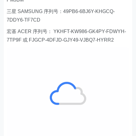
三星 SAMSUNG 序列号：49PB6-6BJ6Y-KHGCQ-
7DDY6-TF7CD
宏基 ACER 序列号： YKHFT-KW986-GK4PY-FDWYH-
7TP9F 或 FJGCP-4DFJD-GJY49-VJBQ7-HYRR2