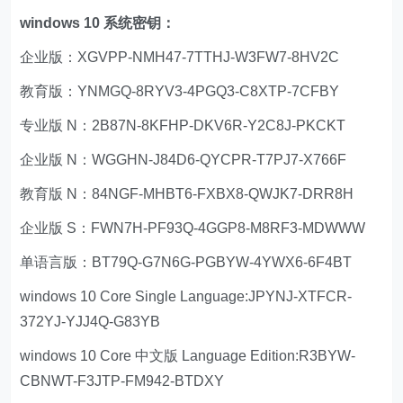
windows 10 系统密钥：
企业版：XGVPP-NMH47-7TTHJ-W3FW7-8HV2C
教育版：YNMGQ-8RYV3-4PGQ3-C8XTP-7CFBY
专业版 N：2B87N-8KFHP-DKV6R-Y2C8J-PKCKT
企业版 N：WGGHN-J84D6-QYCPR-T7PJ7-X766F
教育版 N：84NGF-MHBT6-FXBX8-QWJK7-DRR8H
企业版 S：FWN7H-PF93Q-4GGP8-M8RF3-MDWWW
单语言版：BT79Q-G7N6G-PGBYW-4YWX6-6F4BT
windows 10 Core Single Language:JPYNJ-XTFCR-
372YJ-YJJ4Q-G83YB
windows 10 Core 中文版 Language Edition:R3BYW-
CBNWT-F3JTP-FM942-BTDXY