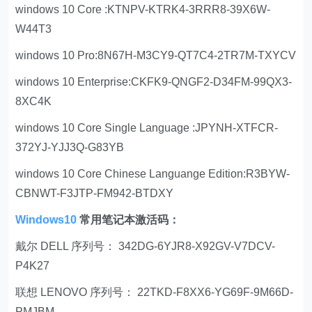
windows 10 Core :KTNPV-KTRK4-3RRR8-39X6W-
W44T3
windows 10 Pro:8N67H-M3CY9-QT7C4-2TR7M-TXYCV
windows 10 Enterprise:CKFK9-QNGF2-D34FM-99QX3-
8XC4K
windows 10 Core Single Language :JPYNH-XTFCR-
372YJ-YJJ3Q-G83YB
windows 10 Core Chinese Languange Edition:R3BYW-
CBNWT-F3JTP-FM942-BTDXY
Windows10
常用笔记本激活码：
戴尔 DELL 序列号： 342DG-6YJR8-X92GV-V7DCV-
P4K27
联想 LENOVO 序列号： 22TKD-F8XX6-YG69F-9M66D-
PMJBM