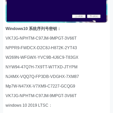
Windows10 系统序列号密钥：
VK7JG-NPHTM-C97JM-9MPGT-3V66T
NPPR9-FWDCX-D2C8J-H872K-2YT43
W269N-WFGWX-YVC9B-4J6C9-T83GX
NYW94-47Q7H-7X9TT-W7TXD-JTYPM
NJ4MX-VQQ7Q-FP3DB-VDGHX-7XM87
Mp7W-N47XK-V7XM9-C7227-GCQG9
VK7JG-NPHTM-C97JM-9MPGT-3V66T
windows 10 2019 LTSC：