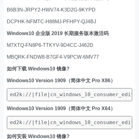
B6B3N-JRPY2-HWV74-K3D2G-9KYPD
DCPHK-NFMTC-H88MJ-PFHPY-QJ4BJ
Windows10 企业版 2019 长期服务版本激活码
M7XTQ-FN8P6-TTKYV-9D4CC-J462D
MBQRK-FNDW8-B7GF4-V9PCW-6MV77
如何下载 Windows10 镜像?
Windows10 Version 1909（简体中文 Pro X86）
ed2k://|file|cn_windows_10_consumer_editi
Windows10 Version 1909（简体中文 Pro X64）
ed2k://|file|cn_windows_10_consumer_editi
如何安装 Windows10 镜像?