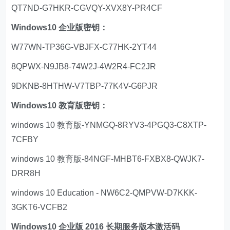
QT7ND-G7HKR-CGVQY-XVX8Y-PR4CF
Windows10 企业版密钥：
W77WN-TP36G-VBJFX-C77HK-2YT44
8QPWX-N9JB8-74W2J-4W2R4-FC2JR
9DKNB-8HTHW-V7TBP-77K4V-G6PJR
Windows10 教育版密钥：
windows 10 教育版-YNMGQ-8RYV3-4PGQ3-C8XTP-
7CFBY
windows 10 教育版-84NGF-MHBT6-FXBX8-QWJK7-
DRR8H
windows 10 Education - NW6C2-QMPVW-D7KKK-
3GKT6-VCFB2
Windows10 企业版 2016 长期服务版本激活码