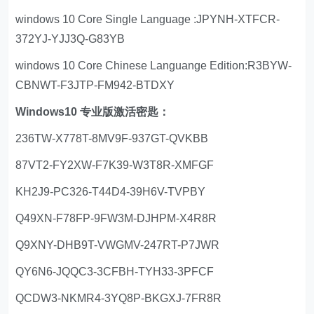
windows 10 Core Single Language :JPYNH-XTFCR-
372YJ-YJJ3Q-G83YB
windows 10 Core Chinese Languange Edition:R3BYW-
CBNWT-F3JTP-FM942-BTDXY
Windows10 专业版激活密匙：
236TW-X778T-8MV9F-937GT-QVKBB
87VT2-FY2XW-F7K39-W3T8R-XMFGF
KH2J9-PC326-T44D4-39H6V-TVPBY
Q49XN-F78FP-9FW3M-DJHPM-X4R8R
Q9XNY-DHB9T-VWGMV-247RT-P7JWR
QY6N6-JQQC3-3CFBH-TYH33-3PFCF
QCDW3-NKMR4-3YQ8P-BKGXJ-7FR8R