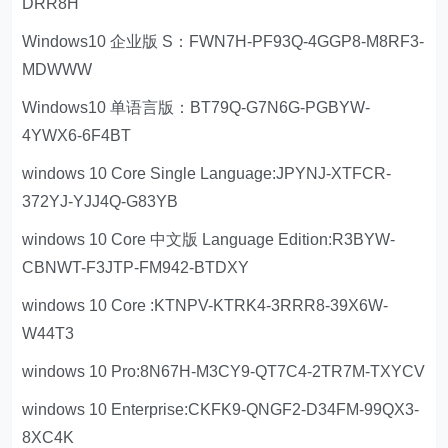
DRR8H
Windows10 企业版 S：FWN7H-PF93Q-4GGP8-M8RF3-
MDWWW
Windows10 单语言版：BT79Q-G7N6G-PGBYW-
4YWX6-6F4BT
windows 10 Core Single Language:JPYNJ-XTFCR-
372YJ-YJJ4Q-G83YB
windows 10 Core 中文版 Language Edition:R3BYW-
CBNWT-F3JTP-FM942-BTDXY
windows 10 Core :KTNPV-KTRK4-3RRR8-39X6W-
W44T3
windows 10 Pro:8N67H-M3CY9-QT7C4-2TR7M-TXYCV
windows 10 Enterprise:CKFK9-QNGF2-D34FM-99QX3-
8XC4K