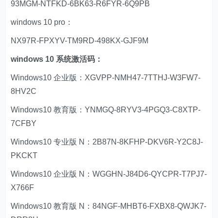
93MGM-NTFKD-6BK63-R6FYR-6Q9PB
windows 10 pro：
NX97R-FPXYV-TM9RD-498KX-GJF9M
windows 10 系统激活码：
Windows10 企业版：XGVPP-NMH47-7TTHJ-W3FW7-
8HV2C
Windows10 教育版：YNMGQ-8RYV3-4PGQ3-C8XTP-
7CFBY
Windows10 专业版 N：2B87N-8KFHP-DKV6R-Y2C8J-
PKCKT
Windows10 企业版 N：WGGHN-J84D6-QYCPR-T7PJ7-
X766F
Windows10 教育版 N：84NGF-MHBT6-FXBX8-QWJK7-