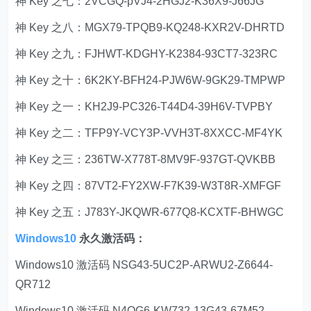
神 Key 之七：2VCGQ-pVJ4-2HGJ2-K36X9-J66JG
神 Key 之八：MGX79-TPQB9-KQ248-KXR2V-DHRTD
神 Key 之九：FJHWT-KDGHY-K2384-93CT7-323RC
神 Key 之十：6K2KY-BFH24-PJW6W-9GK29-TMPWP
神 Key 之一：KH2J9-PC326-T44D4-39H6V-TVPBY
神 Key 之二：TFP9Y-VCY3P-VVH3T-8XXCC-MF4YK
神 Key 之三：236TW-X778T-8MV9F-937GT-QVKBB
神 Key 之四：87VT2-FY2XW-F7K39-W3T8R-XMFGF
神 Key 之五：J783Y-JKQWR-677Q8-KCXTF-BHWGC
Windows10
永久激活码：
Windows10 激活码 NSG43-5UC2P-ARWU2-Z6644-
QR712
Windows10 激活码 N4QG6-KW732-13G43-67M52-