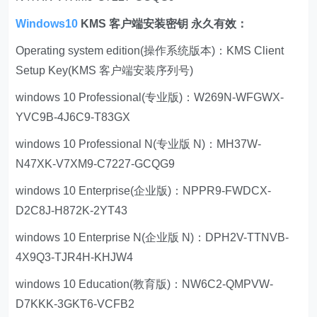
Windows10
KMS 客户端安装密钥 永久有效：
Operating system edition(操作系统版本)：KMS Client
Setup Key(KMS 客户端安装序列号)
windows 10 Professional(专业版)：W269N-WFGWX-
YVC9B-4J6C9-T83GX
windows 10 Professional N(专业版 N)：MH37W-
N47XK-V7XM9-C7227-GCQG9
windows 10 Enterprise(企业版)：NPPR9-FWDCX-
D2C8J-H872K-2YT43
windows 10 Enterprise N(企业版 N)：DPH2V-TTNVB-
4X9Q3-TJR4H-KHJW4
windows 10 Education(教育版)：NW6C2-QMPVW-
D7KKK-3GKT6-VCFB2