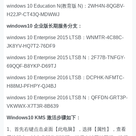
windows 10 Education N(教育版 N)：2WH4N-8QGBV-
H22JP-CT43Q-MDWWJ
windows10 企业版长期服务分支：
windows 10 Enterprise 2015 LTSB：WNMTR-4C88C-
JK8YV-HQ7T2-76DF9
windows 10 Enterprise 2015 LTSB N：2F77B-TNFGY-
69QQF-B8YKP-D69TJ
windows 10 Enterprise 2016 LTSB：DCPHK-NFMTC-
H88MJ-PFHPY-QJ4BJ
windows 10 Enterprise 2016 LTSB N：QFFDN-GRT3P-
VKWWX-X7T3R-8B639
Windows10 KMS 激活步骤如下：
1、首先右键点击桌面【此电脑】，选择【属性】，查看