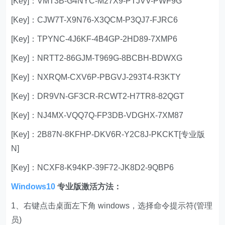
[Key]：VMT3B-G4NYC-M27X9-PTJVV-PWF9G
[Key]：CJW7T-X9N76-X3QCM-P3QJ7-FJRC6
[Key]：TPYNC-4J6KF-4B4GP-2HD89-7XMP6
[Key]：NRTT2-86GJM-T969G-8BCBH-BDWXG
[Key]：NXRQM-CXV6P-PBGVJ-293T4-R3KTY
[Key]：DR9VN-GF3CR-RCWT2-H7TR8-82QGT
[Key]：NJ4MX-VQQ7Q-FP3DB-VDGHX-7XM87
[Key]：2B87N-8KFHP-DKV6R-Y2C8J-PKCKT[专业版
N]
[Key]：NCXF8-K94KP-39F72-JK8D2-9QBP6
Windows10
专业版激活方法：
1、右键点击桌面左下角 windows，选择命令提示符(管理
员)