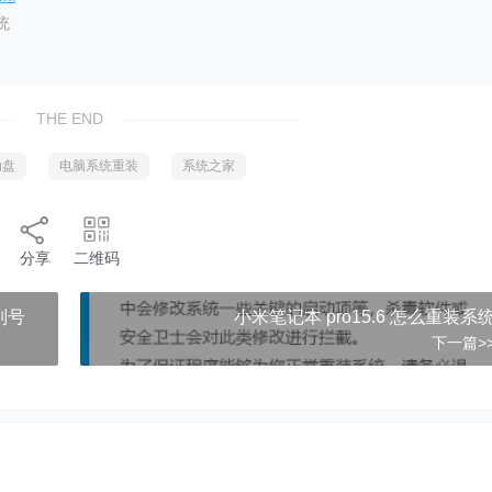
统
THE END
动盘
电脑系统重装
系统之家
分享
二维码
序列号
小米笔记本 pro15.6 怎么重装系
下一篇>