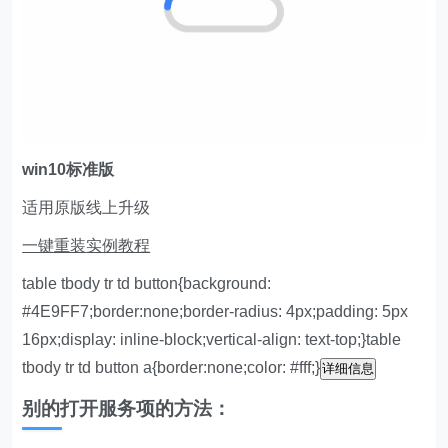
win10标准版
适用原版线上升级
一键重装
实例教程
table tbody tr td button{background:
#4E9FF7;border:none;border-radius: 4px;padding: 5px
16px;display: inline-block;vertical-align: text-top;}table
tbody tr td button a{border:none;color: #fff;}
详细信息
别的打开服务项的方法：