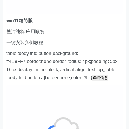
w
in11精简版
整洁纯粹 应用顺畅
一键安装实例教程
table tbody tr td button{background:
#4E9FF7;border:none;border-radius: 4px;padding: 5px
16px;display: inline-block;vertical-align: text-top;}table
tbody tr td button a{border:none;color: #fff;}
详细信息