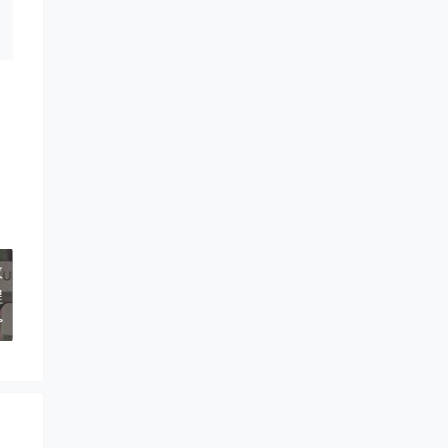
教
程
>