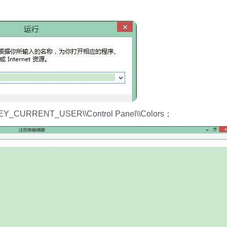
RENT_USER\\Control Panel\\Colors；