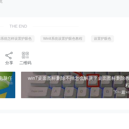
统
THE END
n8系统怎样设置护眼色
Win8系统设置护眼色教程
设置护眼色
分享
二维码
7电脑任
win7桌面图标删除不掉怎么解决？桌面图标删除
下一篇>