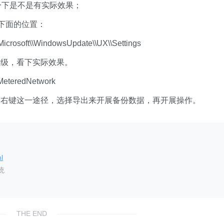
一下是不是有实际效果；
到下面的位置：
oft\\WindowsUpdate\\UX\\Settings
级，看下实际效果。
teredNetwork
键这一途径，选择导出来开展备份数据，再开展操作。
l
统
THE END