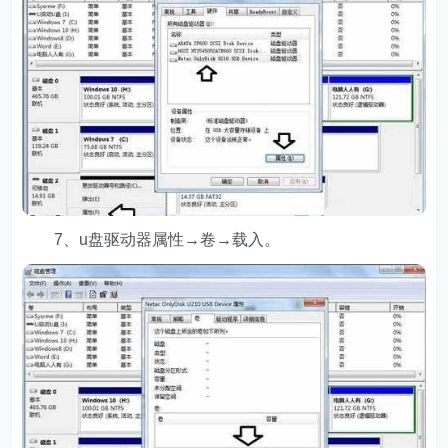
7、u盘驱动器属性→卷→载入。