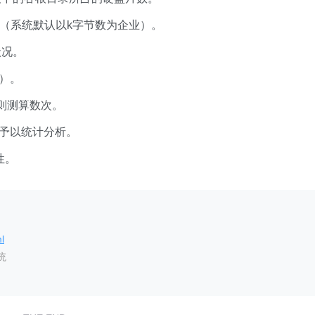
（系统默认以k字节数为企业）。
状况。
）。
则测算数次。
予以统计分析。
性。
l
统