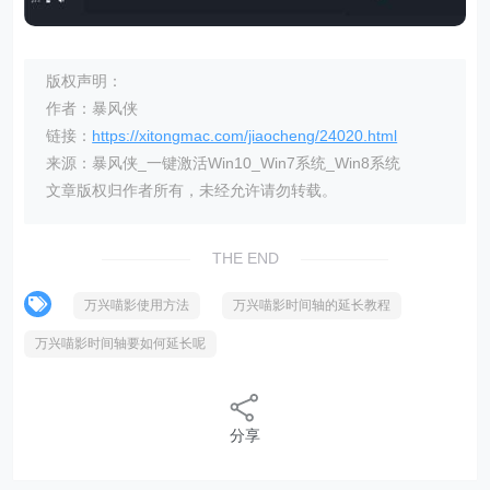
版权声明：
作者：暴风侠
链接：
https://xitongmac.com/jiaocheng/24020.html
来源：暴风侠_一键激活Win10_Win7系统_Win8系统
文章版权归作者所有，未经允许请勿转载。
THE END
万兴喵影使用方法
万兴喵影时间轴的延长教程
万兴喵影时间轴要如何延长呢
分享