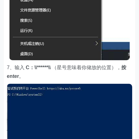
7、输入
C：\\******\\
（星号意味着你储放的位置），
按
enter
。