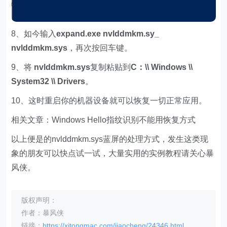
8、如今输入
expand.exe nvlddmkm.sy_
nvlddmkm.sys
，再次按回车键。
9、将
nvlddmkm.sys
复制粘贴到
C：\\ Windows \\
System32 \\ Drivers
。
10、这时重启你的机器设备就可以恢复一切正常应用。
相关文章：Windows Hello指纹识别不能用恢复方式
以上便是的nvlddmkm.sys蓝屏的处理方式，发生这类现
象的朋友可以快点试一试，大量实用的实例教程请关心暴
风侠。
版权声明：
作者：暴风侠
链接：
https://xitongmac.com/jiaocheng/24346.html